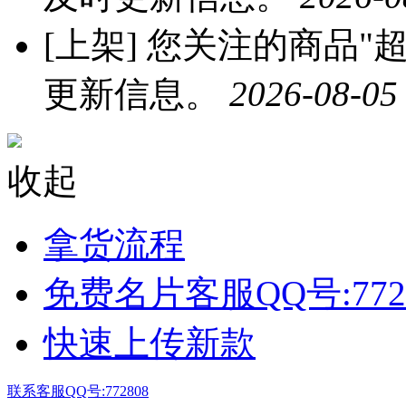
[上架]
您关注的商品"超
更新信息。
2026-08-05
收起
拿货流程
免费名片客服QQ号:772
快速上传新款
联系客服QQ号:772808