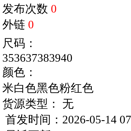
发布次数
0
外链
0
尺码：
35
36
37
38
39
40
颜色：
米白色
黑色
粉红色
货源类型： 无
首发时间：2026-05-14 07