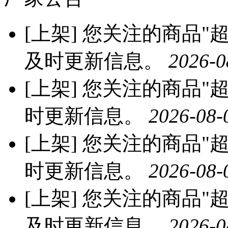
[上架]
您关注的商品"超凡
及时更新信息。
2026-0
[上架]
您关注的商品"超凡
时更新信息。
2026-08-
[上架]
您关注的商品"超凡
时更新信息。
2026-08-
[上架]
您关注的商品"超凡
及时更新信息。
2026-0