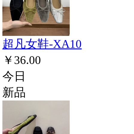
超凡女鞋-XA10
￥36.00
今日
新品