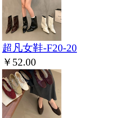
超凡女鞋-F20-20
￥52.00