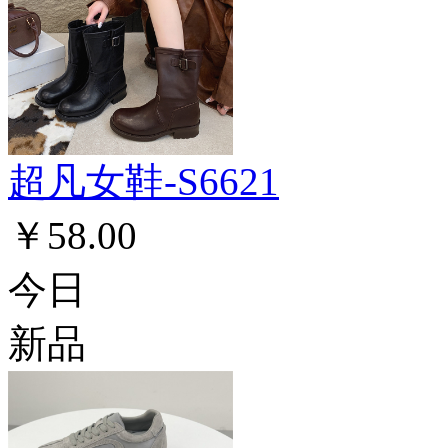
超凡女鞋-S6621
￥58.00
今日
新品