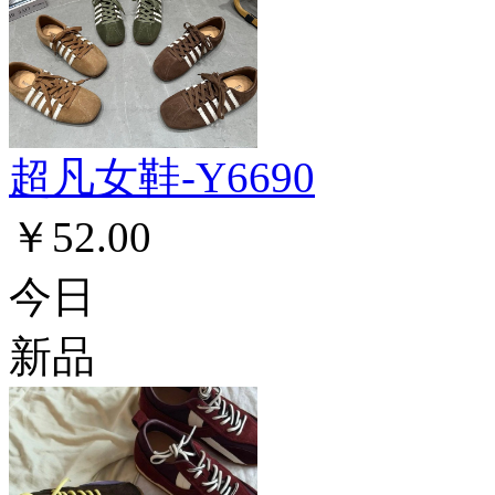
超凡女鞋-Y6690
￥52.00
今日
新品