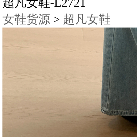
超凡女鞋-L2721
女鞋货源
>
超凡女鞋