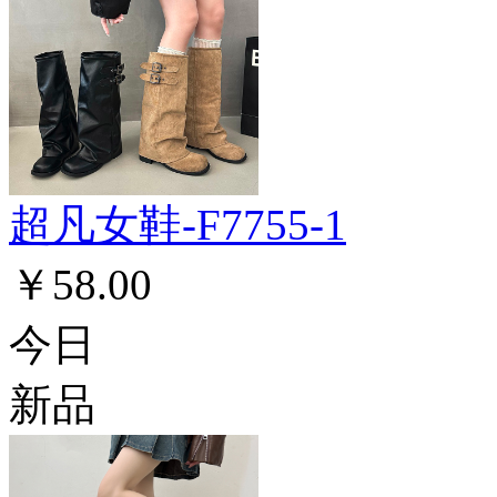
超凡女鞋-F7755-1
￥58.00
今日
新品