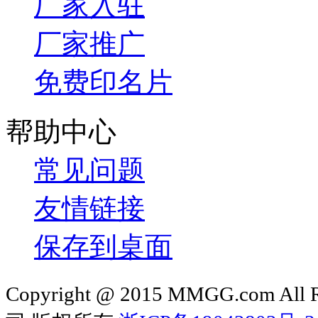
厂家入驻
厂家推广
免费印名片
帮助中心
常见问题
友情链接
保存到桌面
Copyright @ 2015 MMGG.com 