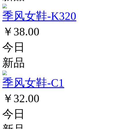
季风女鞋-K320
￥38.00
今日
新品
季风女鞋-C1
￥32.00
今日