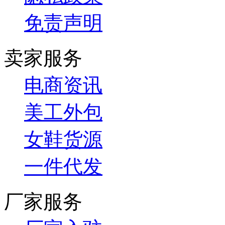
免责声明
卖家服务
电商资讯
美工外包
女鞋货源
一件代发
厂家服务