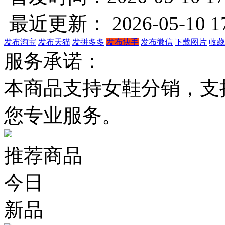
最近更新： 2026-05-10 17
发布淘宝
发布天猫
发拼多多
发布快手
发布微信
下载图片
收藏
服务承诺：
本商品支持女鞋分销，支
您专业服务。
推荐商品
今日
新品