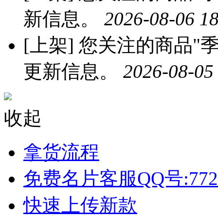
新信息。
2026-08-06 18
[上架]
您关注的商品"季
更新信息。
2026-08-05
收起
拿货流程
免费名片客服QQ号:772
快速上传新款