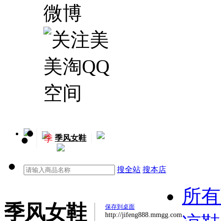
季
季风女鞋
搜全站
搜本店
所有
季风女鞋
保存到桌面
http://jifeng888.mmgg.com