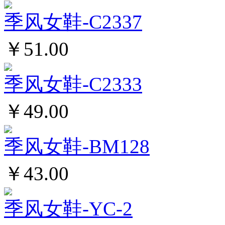
季风女鞋-C2337
￥51.00
季风女鞋-C2333
￥49.00
季风女鞋-BM128
￥43.00
季风女鞋-YC-2