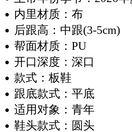
内里材质：布
后跟高：中跟(3-5cm)
帮面材质：PU
开口深度：深口
款式：板鞋
跟底款式：平底
适用对象：青年
鞋头款式：圆头