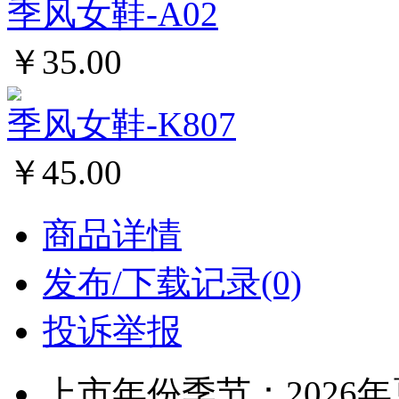
季风女鞋-A02
￥35.00
季风女鞋-K807
￥45.00
商品详情
发布/下载记录(0)
投诉举报
上市年份季节：2026