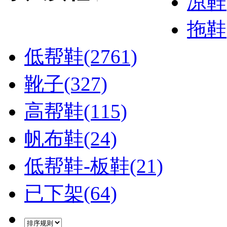
凉鞋(
拖鞋(
低帮鞋(2761)
靴子(327)
高帮鞋(115)
帆布鞋(24)
低帮鞋-板鞋(21)
已下架(64)