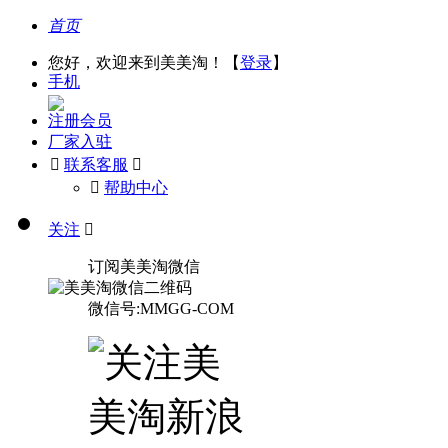
首页
您好，欢迎来到美美淘！【
登录
】
手机
注册会员
厂家入驻

联系客服

󰅃
帮助中心
关注

订阅美美淘微信
微信号:MMGG-COM