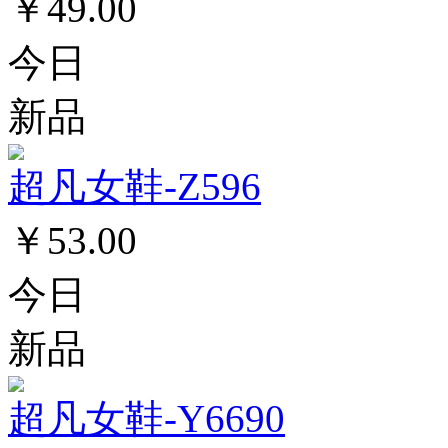
￥49.00
今日
新品
超凡女鞋-Z596
￥53.00
今日
新品
超凡女鞋-Y6690