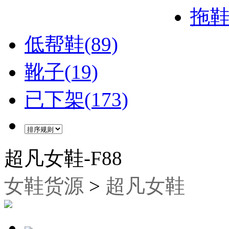
拖鞋(
低帮鞋(89)
靴子(19)
已下架(173)
超凡女鞋-F88
女鞋货源
>
超凡女鞋