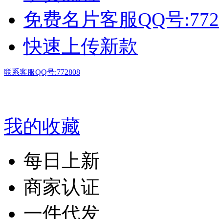
免费名片客服QQ号:772
快速上传新款
联系客服QQ号:772808
我的收藏
每日上新
商家认证
一件代发