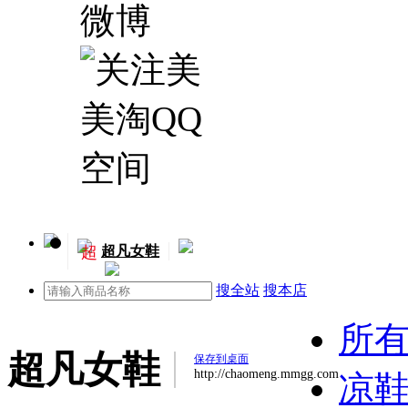
超
超凡女鞋
搜全站
搜本店
所
超凡女鞋
保存到桌面
http://chaomeng.mmgg.com
凉鞋(