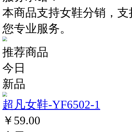
本商品支持女鞋分销，支
您专业服务。
推荐商品
今日
新品
超凡女鞋-YF6502-1
￥59.00