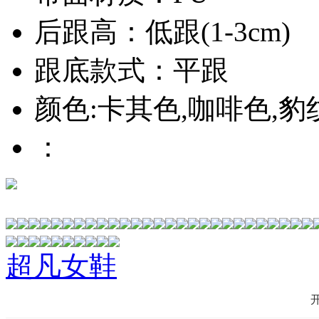
后跟高：低跟(1-3cm)
跟底款式：平跟
颜色:卡其色,咖啡色,豹
：
超凡女鞋
开