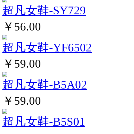
超凡女鞋-SY729
￥56.00
超凡女鞋-YF6502
￥59.00
超凡女鞋-B5A02
￥59.00
超凡女鞋-B5S01