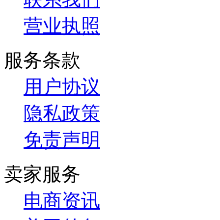
营业执照
服务条款
用户协议
隐私政策
免责声明
卖家服务
电商资讯