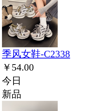
季风女鞋-C2338
￥54.00
今日
新品