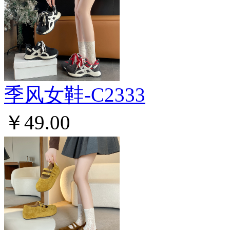
季风女鞋-C2333
￥49.00