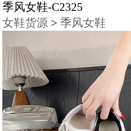
季风女鞋-C2325
女鞋货源
>
季风女鞋