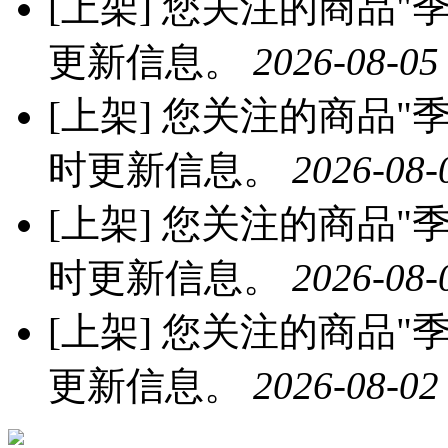
[上架]
您关注的商品"季
更新信息。
2026-08-05
[上架]
您关注的商品"季风
时更新信息。
2026-08-
[上架]
您关注的商品"季风
时更新信息。
2026-08-
[上架]
您关注的商品"季
更新信息。
2026-08-02