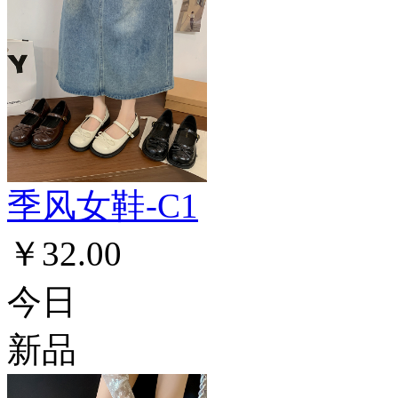
季风女鞋-C1
￥32.00
今日
新品