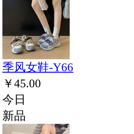
季风女鞋-Y66
￥45.00
今日
新品