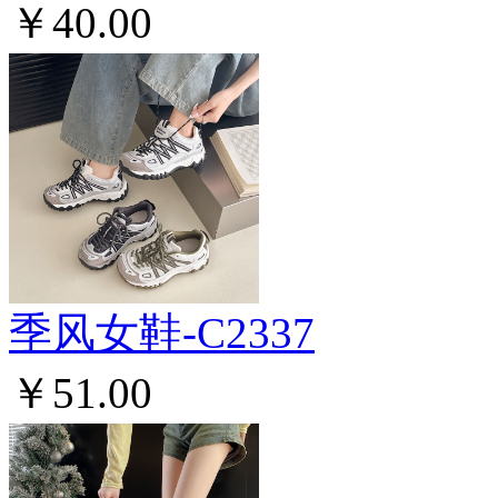
￥40.00
季风女鞋-C2337
￥51.00