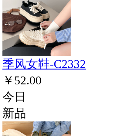
季风女鞋-C2332
￥52.00
今日
新品