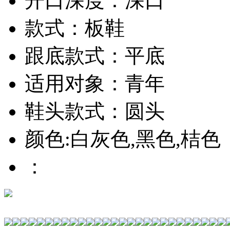
开口深度：深口
款式：板鞋
跟底款式：平底
适用对象：青年
鞋头款式：圆头
颜色:白灰色,黑色,桔色
：