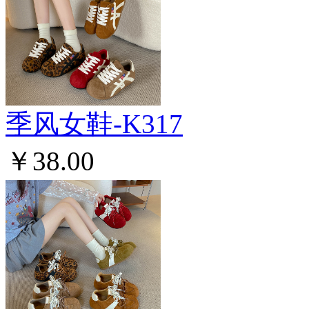
季风女鞋-K317
￥38.00