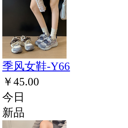
季风女鞋-Y66
￥45.00
今日
新品