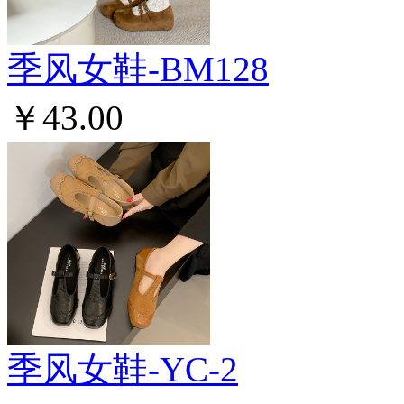
季风女鞋-BM128
￥43.00
季风女鞋-YC-2