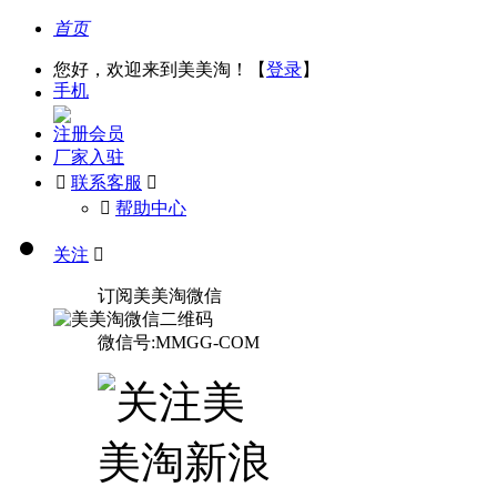
首页
您好，欢迎来到美美淘！【
登录
】
手机
注册会员
厂家入驻

联系客服

󰅃
帮助中心
关注

订阅美美淘微信
微信号:MMGG-COM