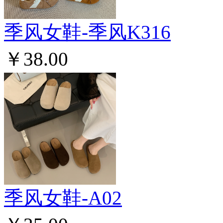
季风女鞋-季风K316
￥38.00
季风女鞋-A02