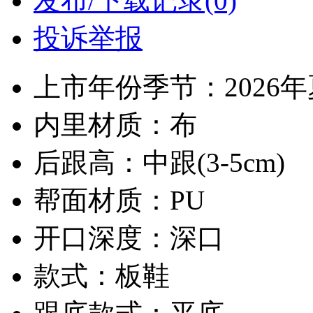
发布/下载记录(0)
投诉举报
上市年份季节：2026
内里材质：布
后跟高：中跟(3-5cm)
帮面材质：PU
开口深度：深口
款式：板鞋