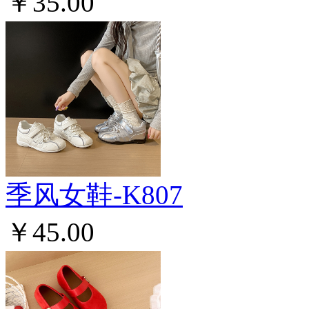
￥35.00
季风女鞋-K807
￥45.00