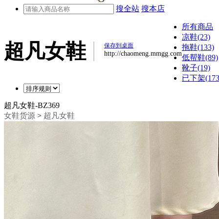
搜全站
搜本店
所有商品
凉鞋(23)
超凡女鞋
保存到桌面
拖鞋(133)
http://chaomeng.mmgg.com
低帮鞋(89)
靴子(19)
已下架(173
超凡女鞋-BZ369
女鞋货源
>
超凡女鞋