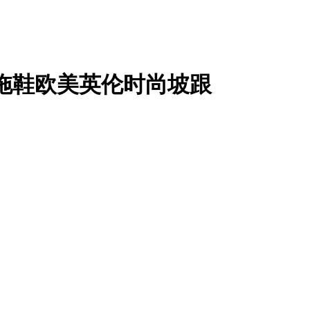
子拖鞋欧美英伦时尚坡跟