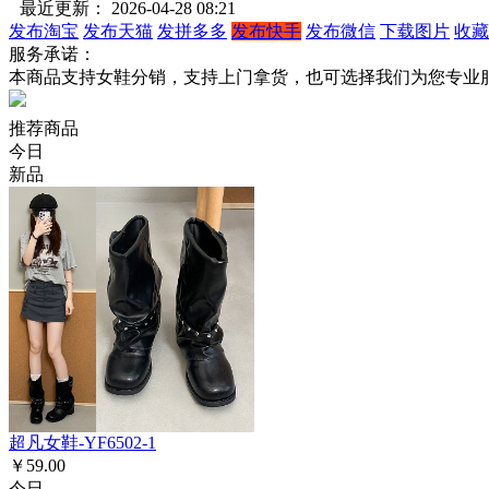
最近更新： 2026-04-28 08:21
发布淘宝
发布天猫
发拼多多
发布快手
发布微信
下载图片
收藏
服务承诺：
本商品支持女鞋分销，支持上门拿货，也可选择我们为您专业
推荐商品
今日
新品
超凡女鞋-YF6502-1
￥59.00
今日