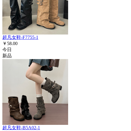
超凡女鞋-F7755-1
￥58.00
今日
新品
超凡女鞋-B5A02-1