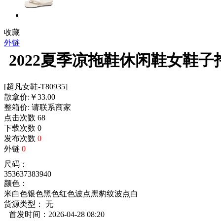
收藏
外链
2022夏季凉拖鞋休闲鞋女鞋
[超凡女鞋-T80935]
散拿价:
￥
33.00
整箱价:
请联系商家
点击次数
68
下载次数
0
发布次数
0
外链
0
尺码：
35
36
37
38
39
40
颜色：
米白色
银色
黑色
红色
波点黑
豹纹
波点白
货源类型： 无
首发时间：2026-04-28 08:20