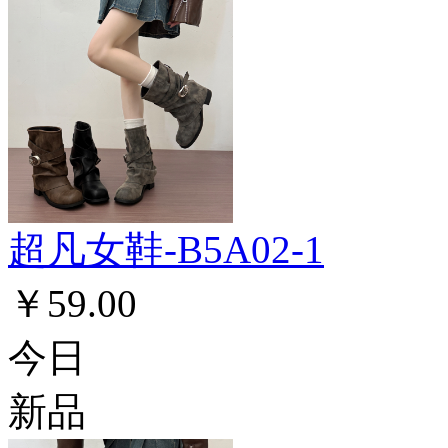
超凡女鞋-B5A02-1
￥59.00
今日
新品