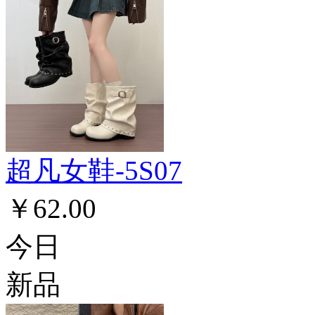
超凡女鞋-5S07
￥62.00
今日
新品