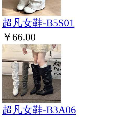
超凡女鞋-B5S01
￥66.00
超凡女鞋-B3A06