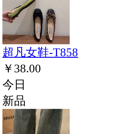
超凡女鞋-T858
￥38.00
今日
新品