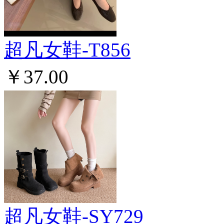
超凡女鞋-T856
￥37.00
超凡女鞋-SY729