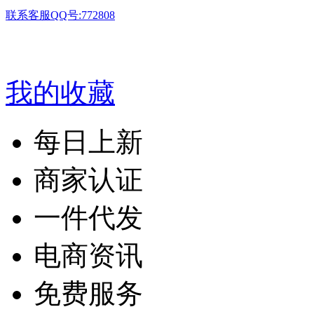
联系客服QQ号:772808
我的收藏
每日上新
商家认证
一件代发
电商资讯
免费服务