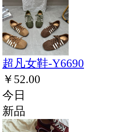
超凡女鞋-Y6690
￥52.00
今日
新品