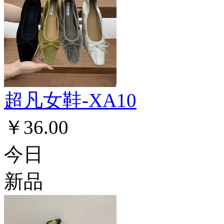
超凡女鞋-XA10
￥36.00
今日
新品