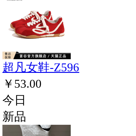
超凡女鞋-Z596
￥53.00
今日
新品