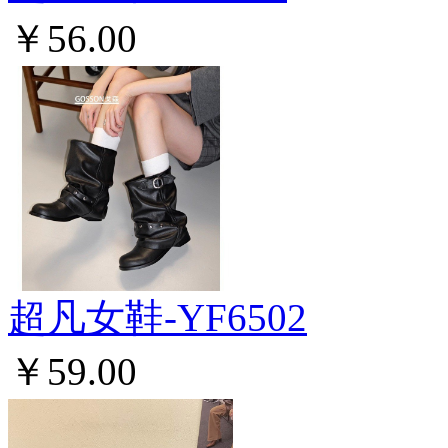
￥56.00
超凡女鞋-YF6502
￥59.00