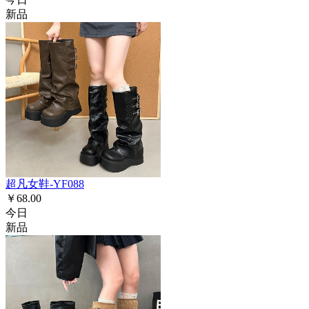
新品
超凡女鞋-YF088
￥68.00
今日
新品