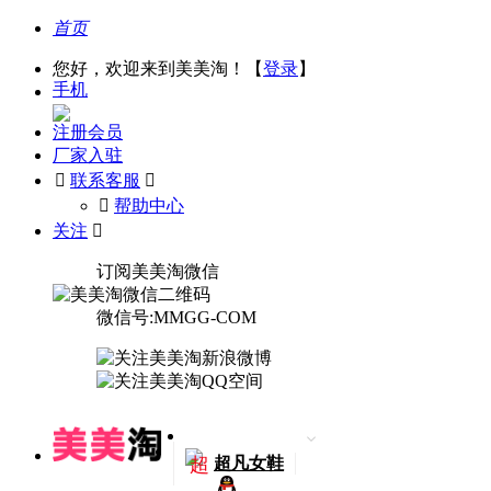
首页
您好，欢迎来到美美淘！【
登录
】
手机
注册会员
厂家入驻

联系客服

󰅃
帮助中心
关注

订阅美美淘微信
微信号:MMGG-COM
超
超凡女鞋