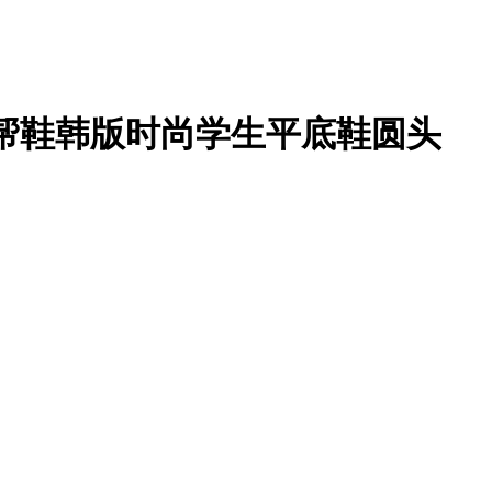
低帮鞋韩版时尚学生平底鞋圆头