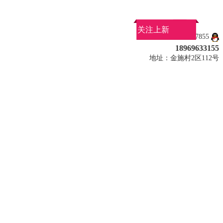
关注上新
QQ：879057855
18969633155
地址：金施村2区112号