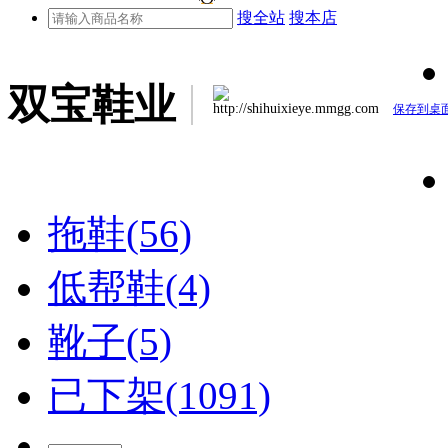
搜全站
搜本店
双宝鞋业
http://shihuixieye.mmgg.com
保存到桌
拖鞋(56)
低帮鞋(4)
靴子(5)
已下架(1091)