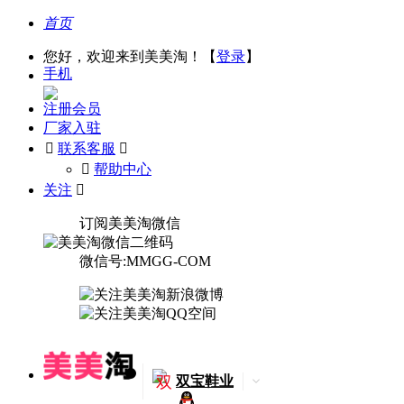
首页
您好，欢迎来到美美淘！【
登录
】
手机
注册会员
厂家入驻

联系客服

󰅃
帮助中心
关注

订阅美美淘微信
微信号:MMGG-COM
双
双宝鞋业