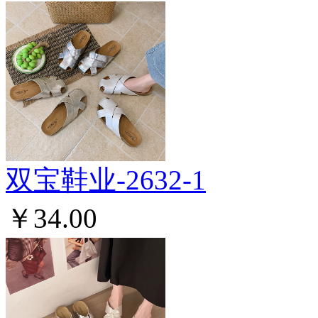
双宝鞋业-2632-1
￥34.00