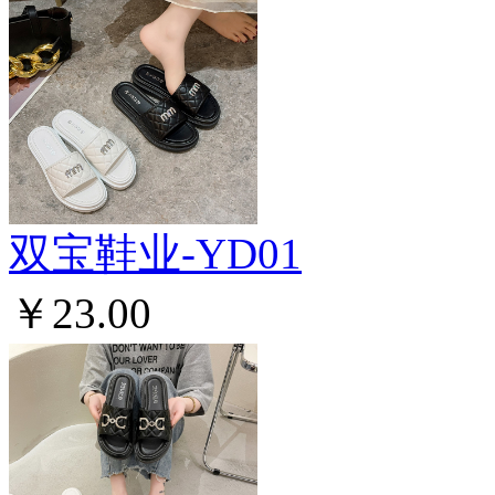
双宝鞋业-YD01
￥23.00