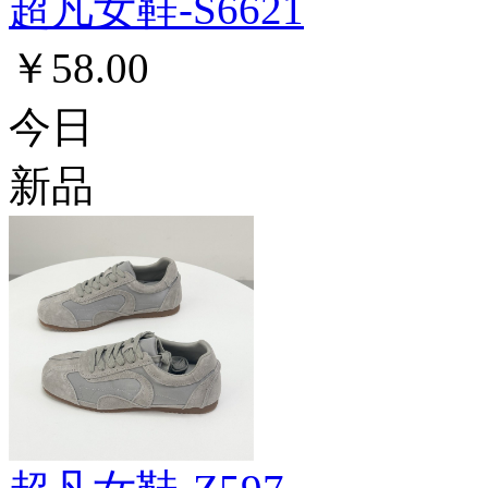
超凡女鞋-S6621
￥58.00
今日
新品