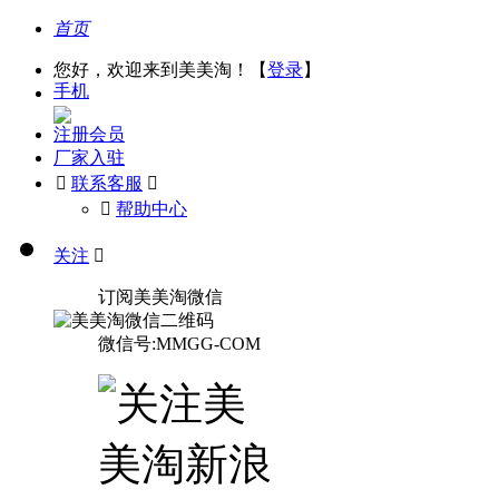
首页
您好，欢迎来到美美淘！【
登录
】
手机
注册会员
厂家入驻

联系客服

󰅃
帮助中心
关注

订阅美美淘微信
微信号:MMGG-COM