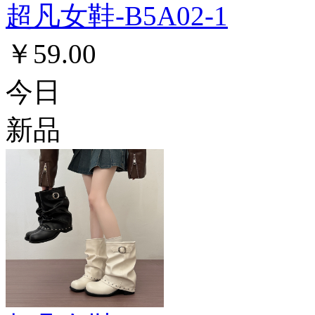
超凡女鞋-B5A02-1
￥59.00
今日
新品