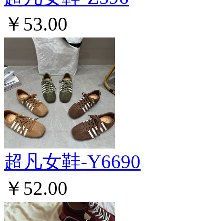
￥53.00
超凡女鞋-Y6690
￥52.00