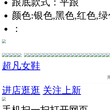
跟底款式：平跟
颜色:银色,黑色,红色,
：
超凡女鞋
开
进店逛逛
关注上新
手机扫一扫打开网页