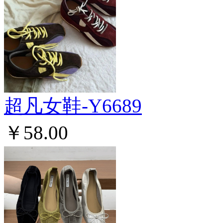
超凡女鞋-Y6689
￥58.00