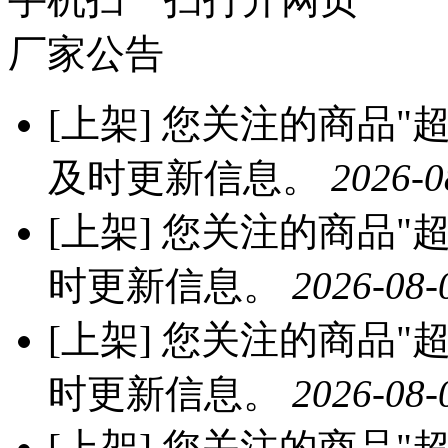
厂家公告
[上架]
您关注的商品"超凡
及时更新信息。
2026-0
[上架]
您关注的商品"超凡
时更新信息。
2026-08-
[上架]
您关注的商品"超凡
时更新信息。
2026-08-
[上架]
您关注的商品"超凡