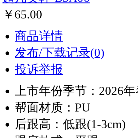
￥65.00
商品详情
发布/下载记录(0)
投诉举报
上市年份季节：2026
帮面材质：PU
后跟高：低跟(1-3cm)