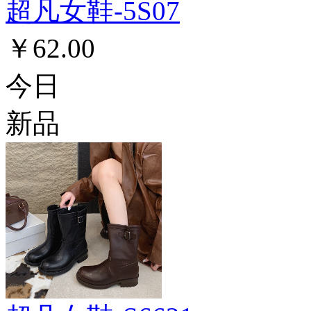
超凡女鞋-5S07
￥62.00
今日
新品