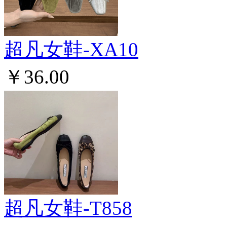
超凡女鞋-XA10
￥36.00
超凡女鞋-T858