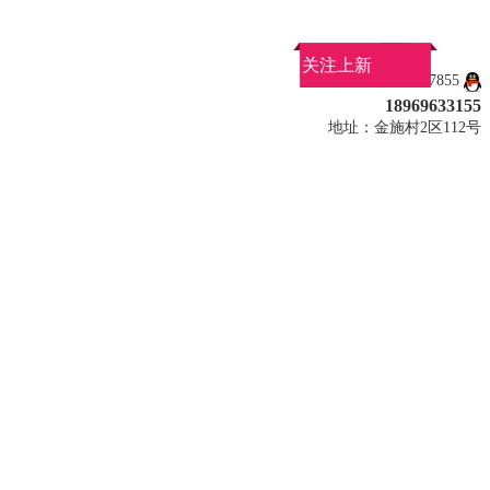
关注上新
QQ：879057855
18969633155
地址：金施村2区112号