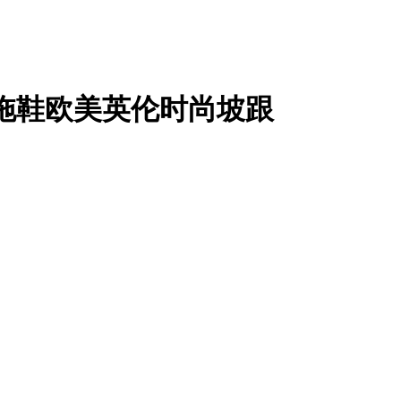
子拖鞋欧美英伦时尚坡跟