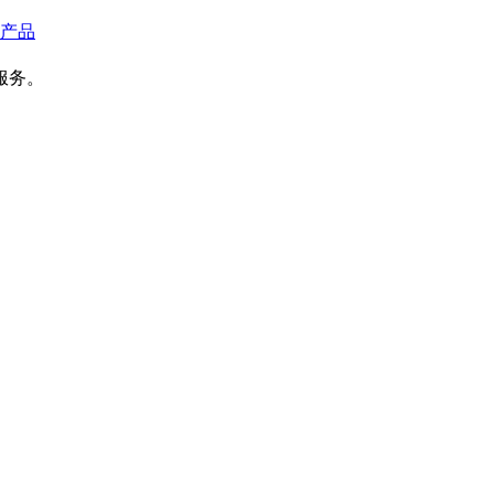
产品
服务。