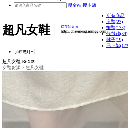
搜全站
搜本店
所有商品
凉鞋(23)
超凡女鞋
保存到桌面
拖鞋(133)
http://chaomeng.mmgg.com
低帮鞋(89)
靴子(19)
已下架(173
超凡女鞋-B6X09
女鞋货源
>
超凡女鞋