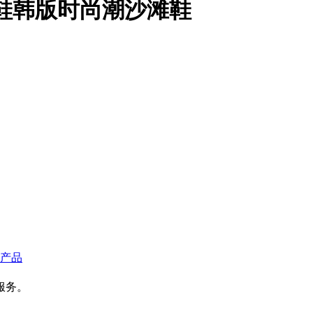
凉鞋韩版时尚潮沙滩鞋
产品
服务。