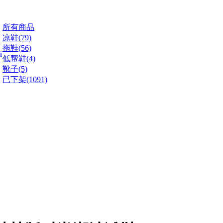
所有商品
凉鞋(79)
拖鞋(56)
面
低帮鞋(4)
靴子(5)
已下架(1091)