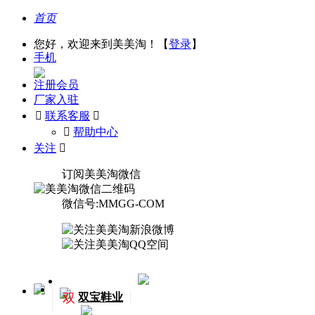
首页
您好，欢迎来到美美淘！【
登录
】
手机
注册会员
厂家入驻

联系客服

󰅃
帮助中心
关注

订阅美美淘微信
微信号:MMGG-COM
双
双宝鞋业