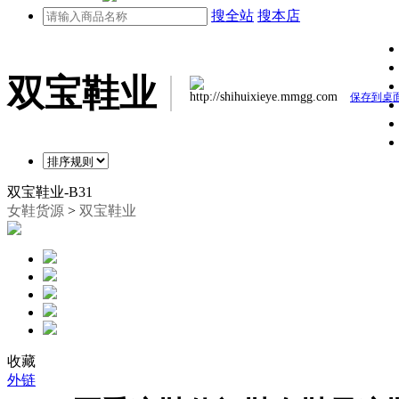
搜全站
搜本店
双宝鞋业
http://shihuixieye.mmgg.com
保存到桌
双宝鞋业-B31
女鞋货源
>
双宝鞋业
收藏
外链