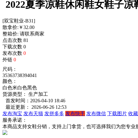
2022夏季凉鞋休闲鞋女鞋子
[双宝鞋业-B31]
散拿价:
￥
32.00
整箱价:
请联系商家
点击次数
81
下载次数
0
发布次数
0
外链
0
尺码：
35
36
37
38
39
40
41
颜色：
白色
米白色
黑色
货源类型： 生产加工
首发时间：2026-04-10 18:46
最近更新： 2026-06-26 12:53
发布淘宝
发布天猫
发拼多多
发布快手
发布微信
下载图片
收藏
服务承诺：
本商品支持女鞋分销，支持上门拿货，也可选择我们为您专业