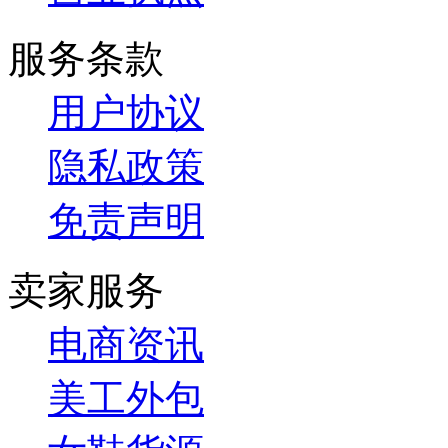
服务条款
用户协议
隐私政策
免责声明
卖家服务
电商资讯
美工外包