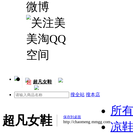
超
超凡女鞋
搜全站
搜本店
所
超凡女鞋
保存到桌面
http://chaomeng.mmgg.com
凉鞋(