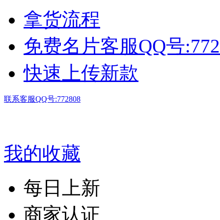
拿货流程
免费名片客服QQ号:772
快速上传新款
联系客服QQ号:772808
我的收藏
每日上新
商家认证