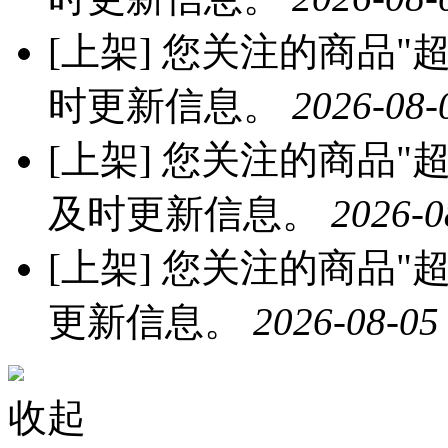
[上架]
您关注的商品"超凡
时更新信息。
2026-08-
[上架]
您关注的商品"超凡
及时更新信息。
2026-0
[上架]
您关注的商品"超
更新信息。
2026-08-05
收起