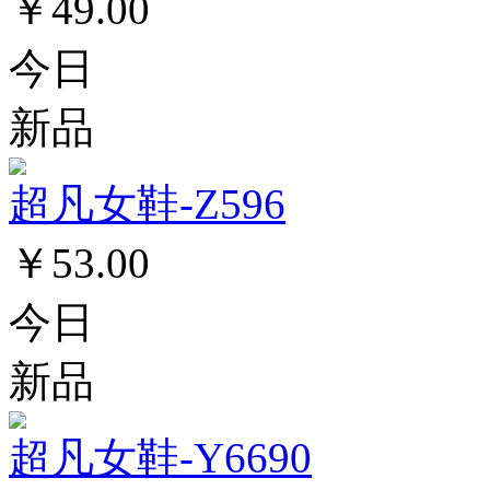
￥49.00
今日
新品
超凡女鞋-Z596
￥53.00
今日
新品
超凡女鞋-Y6690