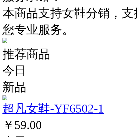
本商品支持女鞋分销，支
您专业服务。
推荐商品
今日
新品
超凡女鞋-YF6502-1
￥59.00