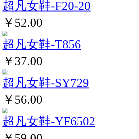
超凡女鞋-F20-20
￥52.00
超凡女鞋-T856
￥37.00
超凡女鞋-SY729
￥56.00
超凡女鞋-YF6502
￥59.00