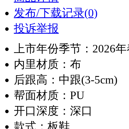
发布/下载记录(0)
投诉举报
上市年份季节：2026
内里材质：布
后跟高：中跟(3-5cm)
帮面材质：PU
开口深度：深口
款式：板鞋