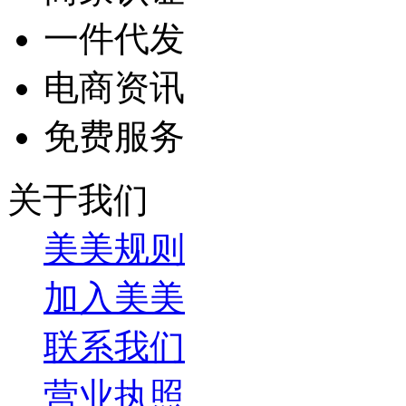
一件代发
电商资讯
免费服务
关于我们
美美规则
加入美美
联系我们
营业执照