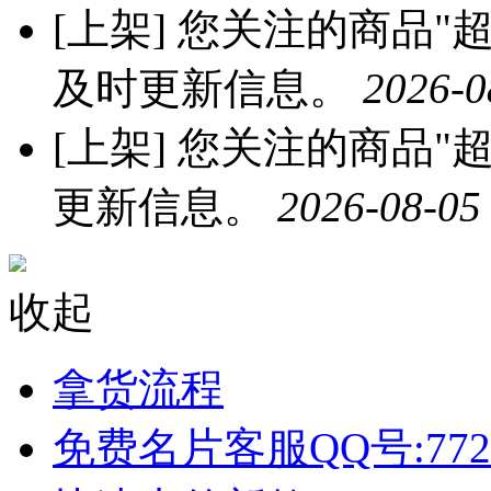
[上架]
您关注的商品"超凡
及时更新信息。
2026-0
[上架]
您关注的商品"超
更新信息。
2026-08-05
收起
拿货流程
免费名片客服QQ号:772