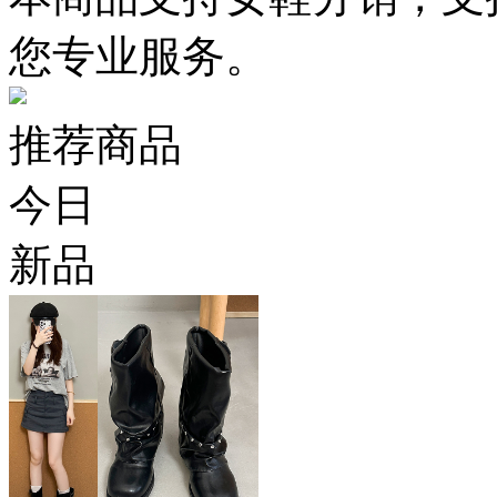
您专业服务。
推荐商品
今日
新品