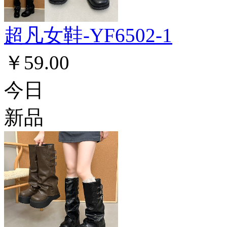
超凡女鞋-YF6502-1
￥59.00
今日
新品