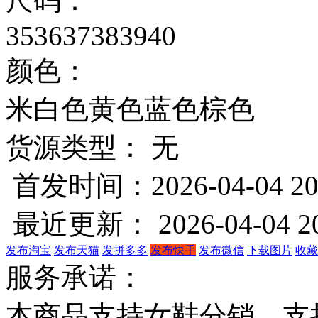
尺码：
35
36
37
38
39
40
颜色：
米白色
黄色
蓝色
棕色
货源类型： 无
首发时间：2026-04-04 20
最近更新： 2026-04-04 20
发布淘宝
发布天猫
发拼多多
发布快手
发布微信
下载图片
收藏
服务承诺：
本商品支持女鞋分销，支