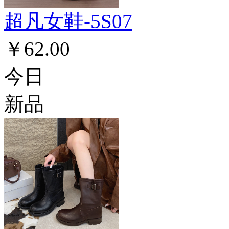
超凡女鞋-5S07
￥62.00
今日
新品