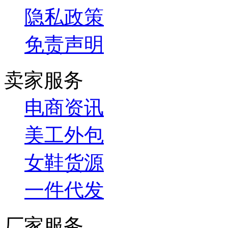
隐私政策
免责声明
卖家服务
电商资讯
美工外包
女鞋货源
一件代发
厂家服务