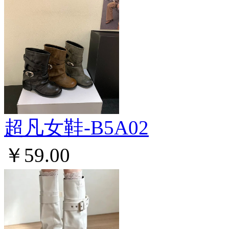
超凡女鞋-B5A02
￥59.00