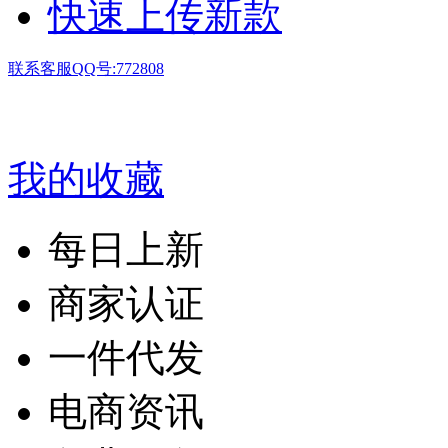
快速上传新款
联系客服QQ号:772808
我的收藏
每日上新
商家认证
一件代发
电商资讯