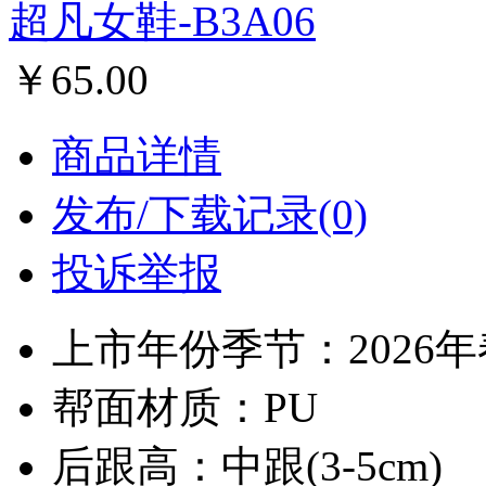
超凡女鞋-B3A06
￥65.00
商品详情
发布/下载记录(0)
投诉举报
上市年份季节：2026
帮面材质：PU
后跟高：中跟(3-5cm)