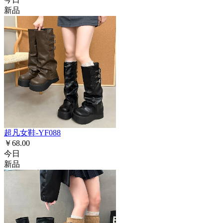
新品
超凡女鞋-YF088
￥68.00
今日
新品