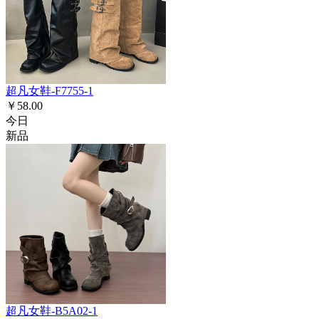
超凡女鞋-F7755-1
￥58.00
今日
新品
超凡女鞋-B5A02-1