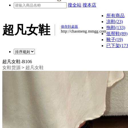
搜全站
搜本店
所有商品
凉鞋(23)
超凡女鞋
保存到桌面
拖鞋(133)
http://chaomeng.mmgg.com
低帮鞋(89)
靴子(19)
已下架(173
超凡女鞋-B106
女鞋货源
>
超凡女鞋