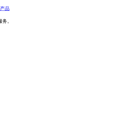
产品
服务。