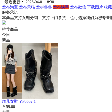
最近更新： 2026-04-01 18:30
发布淘宝
发布天猫
发拼多多
发布快手
发布微信
下载图片
收藏
服务承诺：
本商品支持女鞋分销，支持上门拿货，也可选择我们为您专业
推荐商品
今日
新品
超凡女鞋-YF6502-1
￥59.00
今日