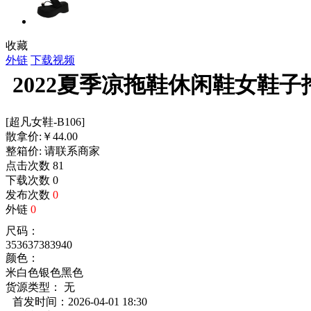
收藏
外链
下载视频
2022夏季凉拖鞋休闲鞋女鞋
[超凡女鞋-B106]
散拿价:
￥
44.00
整箱价:
请联系商家
点击次数
81
下载次数
0
发布次数
0
外链
0
尺码：
35
36
37
38
39
40
颜色：
米白色
银色
黑色
货源类型： 无
首发时间：2026-04-01 18:30