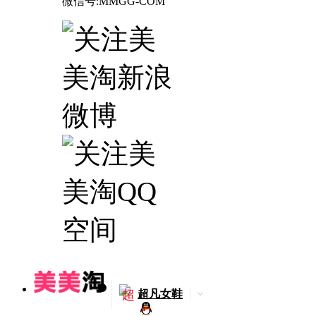
微信号:MMGG-COM
超
超凡女鞋