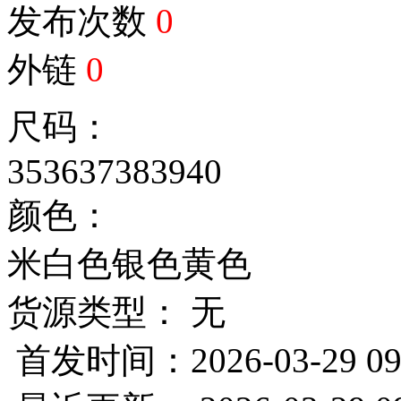
发布次数
0
外链
0
尺码：
35
36
37
38
39
40
颜色：
米白色
银色
黄色
货源类型： 无
首发时间：2026-03-29 09