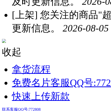
及时更新信息。
2026-0
[上架]
您关注的商品"超
更新信息。
2026-08-05
收起
拿货流程
免费名片客服QQ号:772
快速上传新款
联系客服QQ号:772808