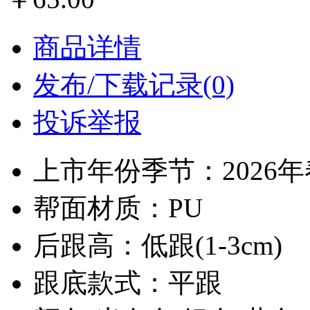
商品详情
发布/下载记录(0)
投诉举报
上市年份季节：2026
帮面材质：PU
后跟高：低跟(1-3cm)
跟底款式：平跟