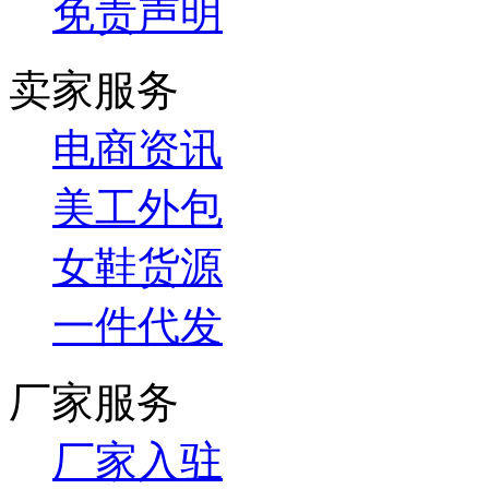
免责声明
卖家服务
电商资讯
美工外包
女鞋货源
一件代发
厂家服务
厂家入驻