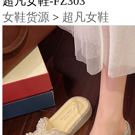
超凡女鞋-FZ303
女鞋货源
>
超凡女鞋