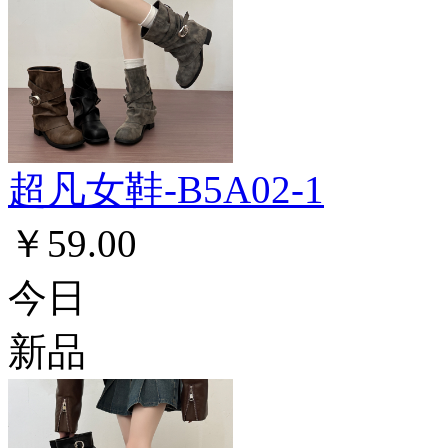
超凡女鞋-B5A02-1
￥59.00
今日
新品