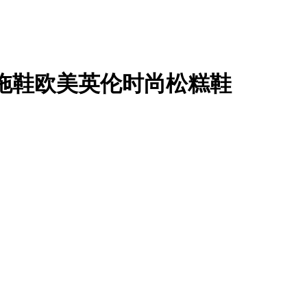
子拖鞋欧美英伦时尚松糕鞋