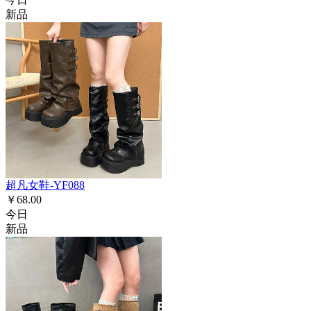
新品
超凡女鞋-YF088
￥68.00
今日
新品