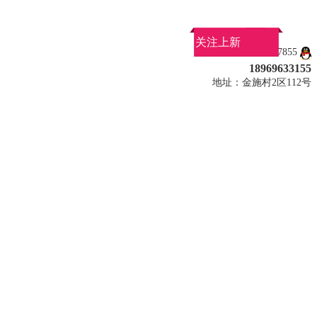
关注上新
QQ：879057855
18969633155
地址：金施村2区112号