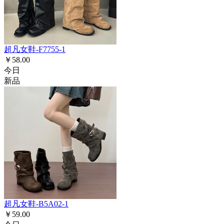
超凡女鞋-F7755-1
￥58.00
今日
新品
超凡女鞋-B5A02-1
￥59.00