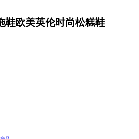
子拖鞋欧美英伦时尚松糕鞋
产品