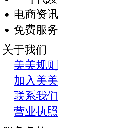
[上架]
您关注的商品"豪
更新信息。
2026-07-27
收起
拿货流程
免费名片客服QQ号:772
快速上传新款
联系客服QQ号:772808