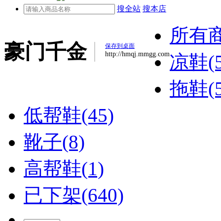
搜全站
搜本店
所有
豪门千金
保存到桌面
http://hmqj.mmgg.com
凉鞋(5
拖鞋(5
低帮鞋(45)
靴子(8)
高帮鞋(1)
已下架(640)