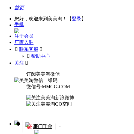
首页
您好，欢迎来到美美淘！【
登录
】
手机
注册会员
厂家入驻

联系客服

󰅃
帮助中心
关注

订阅美美淘微信
微信号:MMGG-COM
豪
豪门千金