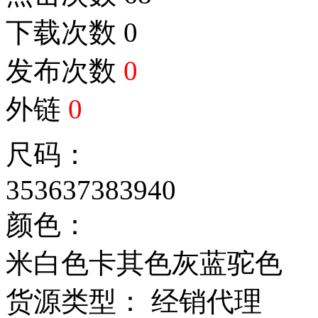
点击次数
68
下载次数
0
发布次数
0
外链
0
尺码：
35
36
37
38
39
40
颜色：
米白色
卡其色
灰蓝
驼色