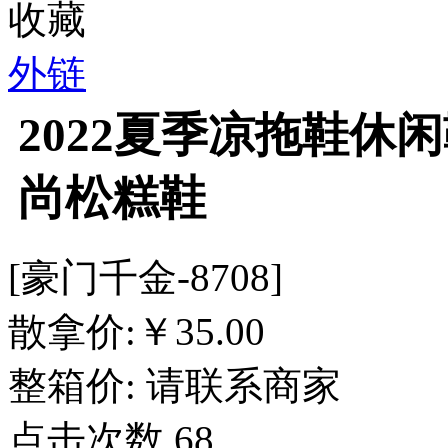
收藏
外链
2022夏季凉拖鞋休
尚松糕鞋
[豪门千金-8708]
散拿价:
￥
35.00
整箱价:
请联系商家