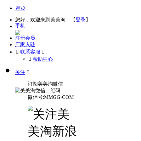
首页
您好，欢迎来到美美淘！【
登录
】
手机
注册会员
厂家入驻

联系客服

󰅃
帮助中心
关注

订阅美美淘微信
微信号:MMGG-COM