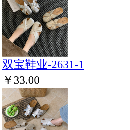
双宝鞋业-2631-1
￥33.00