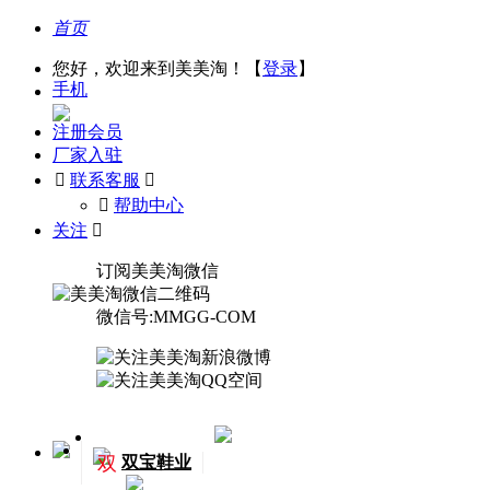
首页
您好，欢迎来到美美淘！【
登录
】
手机
注册会员
厂家入驻

联系客服

󰅃
帮助中心
关注

订阅美美淘微信
微信号:MMGG-COM
双
双宝鞋业