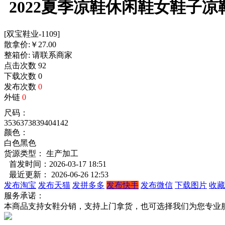
2022夏季凉鞋休闲鞋女鞋子
[双宝鞋业-1109]
散拿价:
￥
27.00
整箱价:
请联系商家
点击次数
92
下载次数
0
发布次数
0
外链
0
尺码：
35
36
37
38
39
40
41
42
颜色：
白色
黑色
货源类型： 生产加工
首发时间：2026-03-17 18:51
最近更新： 2026-06-26 12:53
发布淘宝
发布天猫
发拼多多
发布快手
发布微信
下载图片
收藏
服务承诺：
本商品支持女鞋分销，支持上门拿货，也可选择我们为您专业