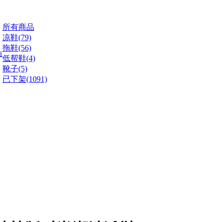
所有商品
凉鞋(79)
拖鞋(56)
面
低帮鞋(4)
靴子(5)
已下架(1091)