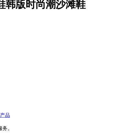
凉鞋韩版时尚潮沙滩鞋
产品
服务。