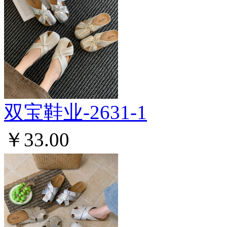
双宝鞋业-2631-1
￥33.00