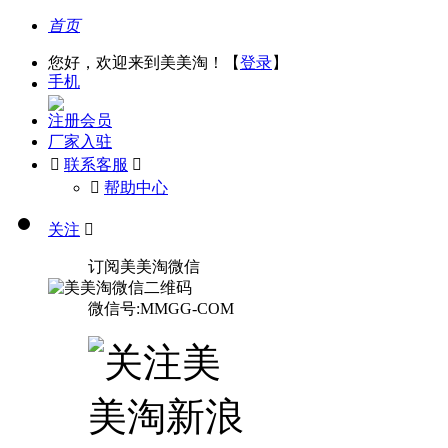
首页
您好，欢迎来到美美淘！【
登录
】
手机
注册会员
厂家入驻

联系客服

󰅃
帮助中心
关注

订阅美美淘微信
微信号:MMGG-COM