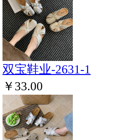
双宝鞋业-2631-1
￥33.00