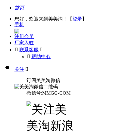
首页
您好，欢迎来到美美淘！【
登录
】
手机
注册会员
厂家入驻

联系客服

󰅃
帮助中心
关注

订阅美美淘微信
微信号:MMGG-COM