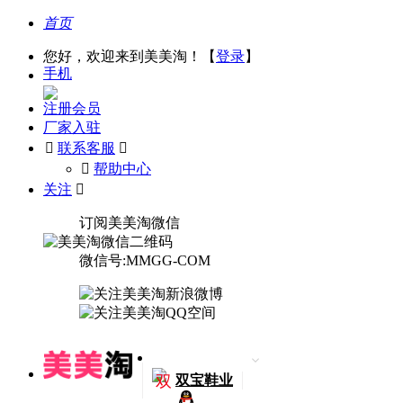
首页
您好，欢迎来到美美淘！【
登录
】
手机
注册会员
厂家入驻

联系客服

󰅃
帮助中心
关注

订阅美美淘微信
微信号:MMGG-COM
双
双宝鞋业