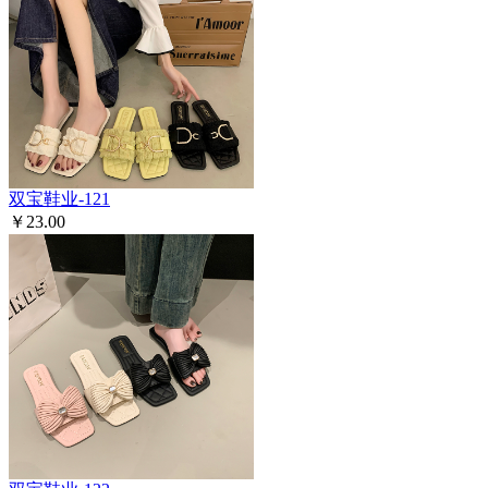
双宝鞋业-121
￥23.00