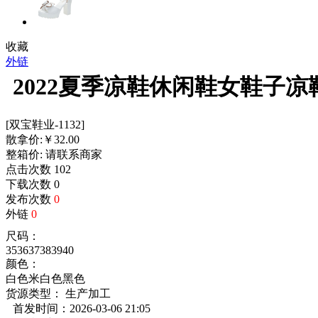
收藏
外链
2022夏季凉鞋休闲鞋女鞋子
[双宝鞋业-1132]
散拿价:
￥
32.00
整箱价:
请联系商家
点击次数
102
下载次数
0
发布次数
0
外链
0
尺码：
35
36
37
38
39
40
颜色：
白色
米白色
黑色
货源类型： 生产加工
首发时间：2026-03-06 21:05