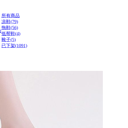
所有商品
凉鞋(79)
拖鞋(56)
面
低帮鞋(4)
靴子(5)
已下架(1091)