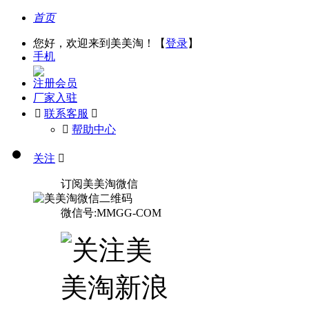
首页
您好，欢迎来到美美淘！【
登录
】
手机
注册会员
厂家入驻

联系客服

󰅃
帮助中心
关注

订阅美美淘微信
微信号:MMGG-COM