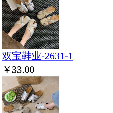
双宝鞋业-2631-1
￥33.00