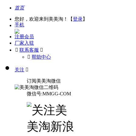
首页
您好，欢迎来到美美淘！【
登录
】
手机
注册会员
厂家入驻

联系客服

󰅃
帮助中心
关注

订阅美美淘微信
微信号:MMGG-COM