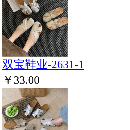
双宝鞋业-2631-1
￥33.00