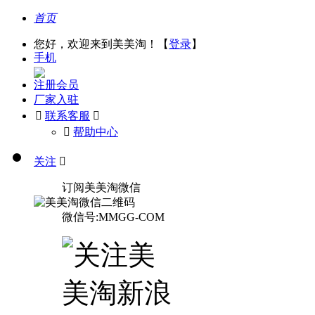
首页
您好，欢迎来到美美淘！【
登录
】
手机
注册会员
厂家入驻

联系客服

󰅃
帮助中心
关注

订阅美美淘微信
微信号:MMGG-COM