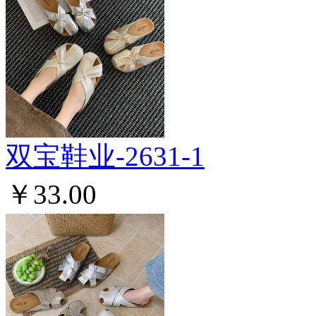
双宝鞋业-2631-1
￥33.00