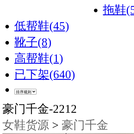
拖鞋(5
低帮鞋(45)
靴子(8)
高帮鞋(1)
已下架(640)
豪门千金-2212
女鞋货源
>
豪门千金