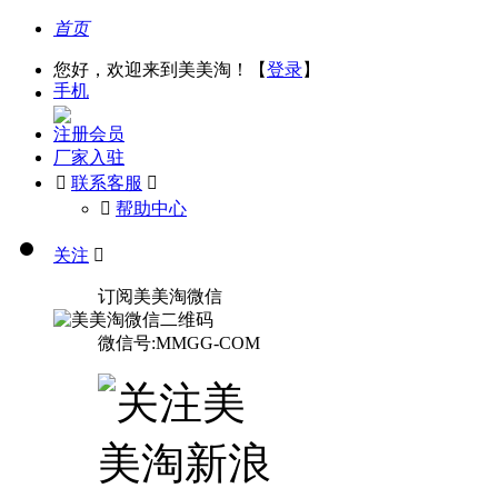
首页
您好，欢迎来到美美淘！【
登录
】
手机
注册会员
厂家入驻

联系客服

󰅃
帮助中心
关注

订阅美美淘微信
微信号:MMGG-COM