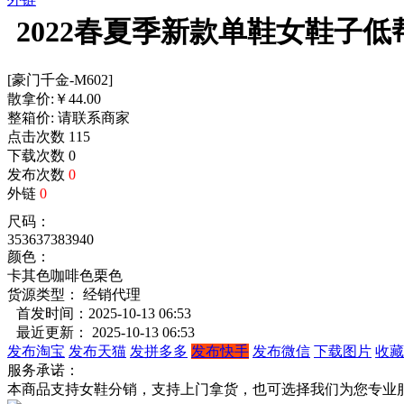
2022春夏季新款单鞋女鞋子
[豪门千金-M602]
散拿价:
￥
44.00
整箱价:
请联系商家
点击次数
115
下载次数
0
发布次数
0
外链
0
尺码：
35
36
37
38
39
40
颜色：
卡其色
咖啡色
栗色
货源类型： 经销代理
首发时间：2025-10-13 06:53
最近更新： 2025-10-13 06:53
发布淘宝
发布天猫
发拼多多
发布快手
发布微信
下载图片
收藏
服务承诺：
本商品支持女鞋分销，支持上门拿货，也可选择我们为您专业