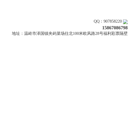
关注上新
QQ：907858220
15867086798
地址：温岭市泽国镇夹屿菜场往北100米欧风路28号福利彩票隔壁