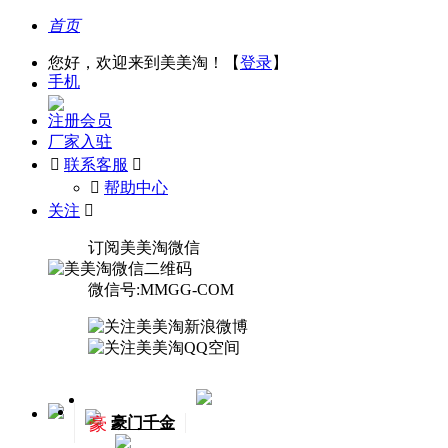
首页
您好，欢迎来到美美淘！【
登录
】
手机
注册会员
厂家入驻

联系客服

󰅃
帮助中心
关注

订阅美美淘微信
微信号:MMGG-COM
豪
豪门千金