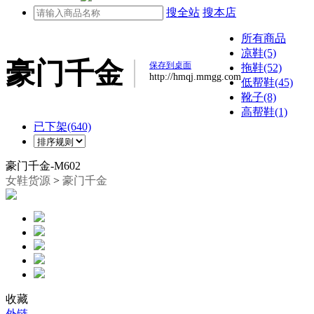
搜全站
搜本店
所有商品
凉鞋(5)
豪门千金
保存到桌面
拖鞋(52)
http://hmqj.mmgg.com
低帮鞋(45)
靴子(8)
高帮鞋(1)
已下架(640)
豪门千金-M602
女鞋货源
>
豪门千金
收藏
外链