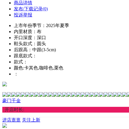
商品详情
发布/下载记录(0)
投诉举报
上市年份季节：2025年夏季
内里材质：布
开口深度：深口
鞋头款式：圆头
后跟高：中跟(3-5cm)
跟底款式：
款式：
颜色:卡其色,咖啡色,栗色
：
豪门千金
开店时长:
进店逛逛
关注上新