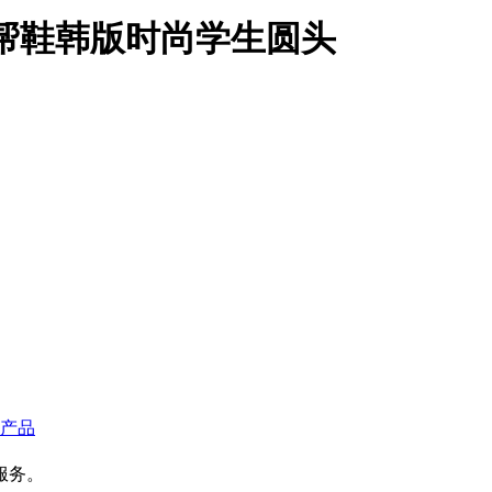
低帮鞋韩版时尚学生圆头
产品
服务。