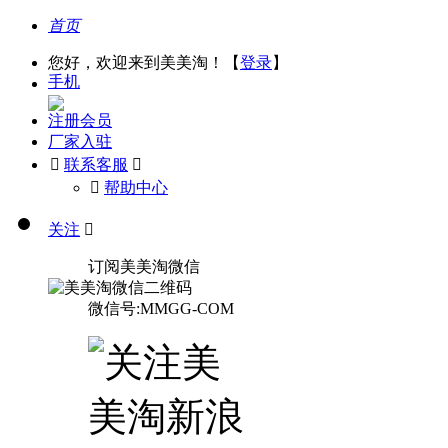
首页
您好，欢迎来到美美淘！【
登录
】
手机
注册会员
厂家入驻

联系客服

󰅃
帮助中心
关注

订阅美美淘微信
微信号:MMGG-COM