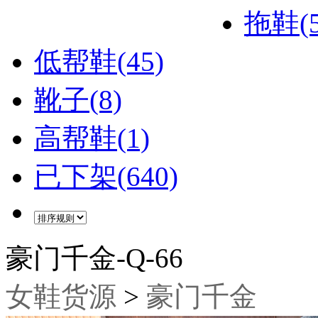
拖鞋(5
低帮鞋(45)
靴子(8)
高帮鞋(1)
已下架(640)
豪门千金-Q-66
女鞋货源
>
豪门千金