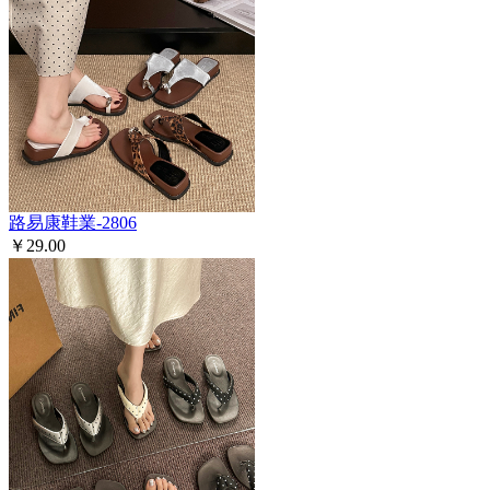
路易康鞋業-2806
￥29.00