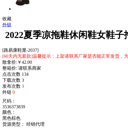
收藏
外链
2022夏季凉拖鞋休闲鞋女鞋
[路易康鞋業-2037]
[60天内无新款]温馨提示：上架请联系厂家是否能正常发货
散拿价:
￥
42.00
整箱价:
请联系商家
点击次数
134
下载次数
3
发布次数
3
外链
0
尺码：
35
36
37
38
39
颜色：
黑色
棕色
货源类型： 经销代理