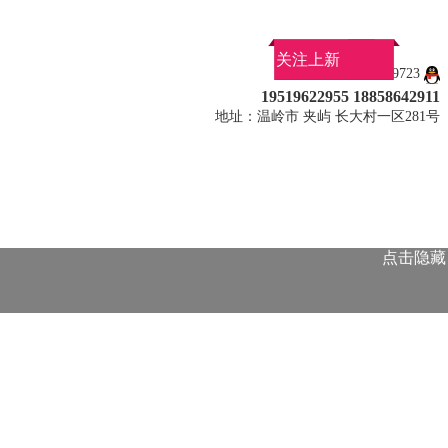
关注上新
QQ：1755989723
19519622955 18858642911
地址：温岭市 夹屿 长大村一区281号
点击隐藏