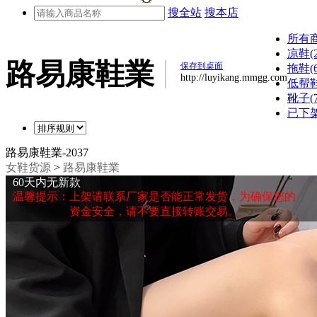
搜全站
搜本店
所有
凉鞋(2
路易康鞋業
保存到桌面
拖鞋(6
http://luyikang.mmgg.com
低帮鞋(
靴子(7
已下架(
路易康鞋業-2037
女鞋货源
>
路易康鞋業
60天内无新款
温馨提示：上架请联系厂家是否能正常发货，为确保您的
资金安全，请不要直接转账交易。