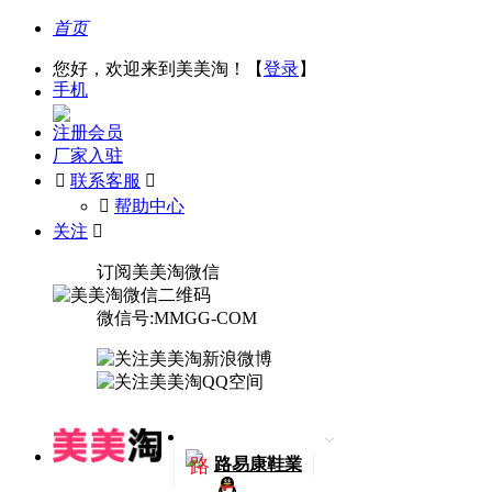
首页
您好，欢迎来到美美淘！【
登录
】
手机
注册会员
厂家入驻

联系客服

󰅃
帮助中心
关注

订阅美美淘微信
微信号:MMGG-COM
路
路易康鞋業