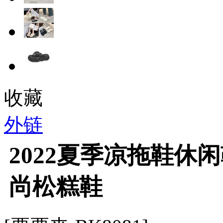
收藏
外链
2022夏季凉拖鞋休
尚松糕鞋