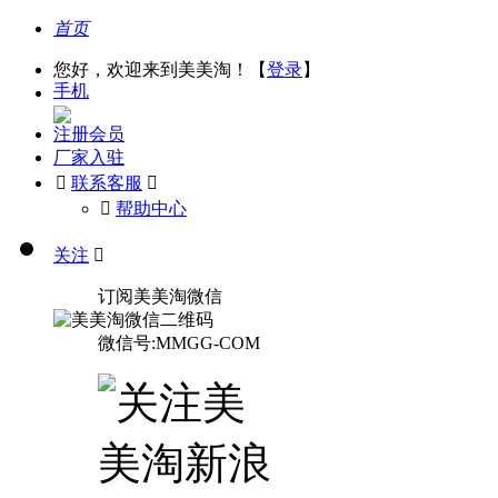
首页
您好，欢迎来到美美淘！【
登录
】
手机
注册会员
厂家入驻

联系客服

󰅃
帮助中心
关注

订阅美美淘微信
微信号:MMGG-COM