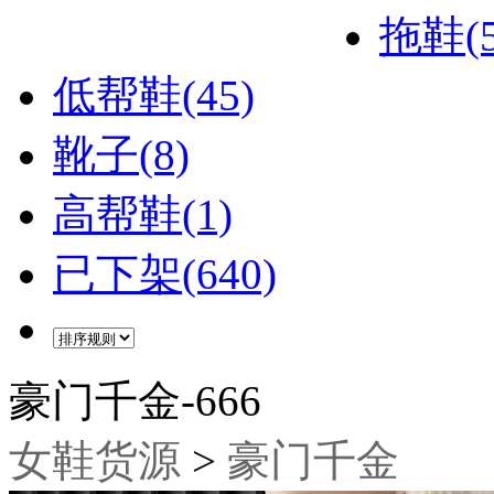
拖鞋(5
低帮鞋(45)
靴子(8)
高帮鞋(1)
已下架(640)
豪门千金-666
女鞋货源
>
豪门千金