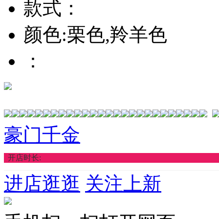
款式：
颜色:栗色,羚羊色
：
豪门千金
开店时长:
进店逛逛
关注上新