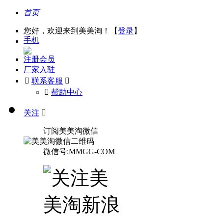
首页
您好，欢迎来到美美淘！【
登录
】
手机
注册会员
厂家入驻

联系客服

󰅃
帮助中心
关注

订阅美美淘微信
微信号:MMGG-COM