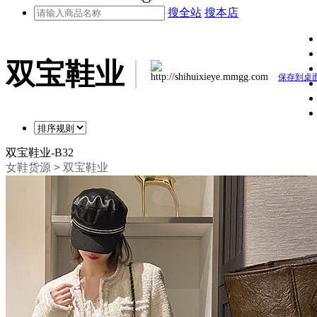
搜全站
搜本店
双宝鞋业
http://shihuixieye.mmgg.com
保存到桌
双宝鞋业-B32
女鞋货源
>
双宝鞋业