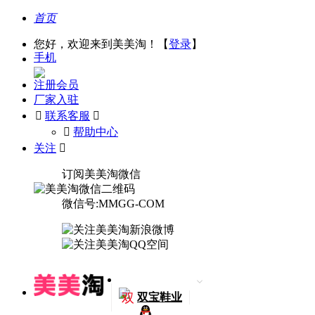
首页
您好，欢迎来到美美淘！【
登录
】
手机
注册会员
厂家入驻

联系客服

󰅃
帮助中心
关注

订阅美美淘微信
微信号:MMGG-COM
双
双宝鞋业