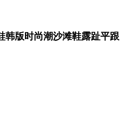
凉鞋韩版时尚潮沙滩鞋露趾平跟