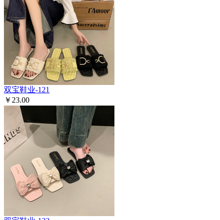
双宝鞋业-121
￥23.00