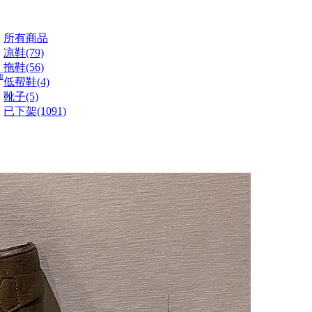
所有商品
凉鞋(79)
拖鞋(56)
面
低帮鞋(4)
靴子(5)
已下架(1091)