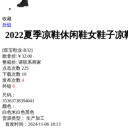
收藏
外链
2022夏季凉鞋休闲鞋女鞋子
[双宝鞋业-B32]
散拿价:
￥
32.00
整箱价:
请联系商家
点击次数
225
下载次数
10
发布次数
4
外链
0
尺码：
35
36
37
38
39
40
41
颜色：
白色
米白色
黑色
货源类型： 生产加工
首发时间：2024-11-06 18:13