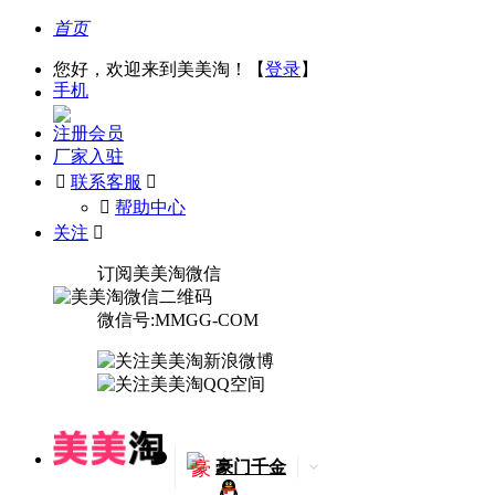
首页
您好，欢迎来到美美淘！【
登录
】
手机
注册会员
厂家入驻

联系客服

󰅃
帮助中心
关注

订阅美美淘微信
微信号:MMGG-COM
豪
豪门千金