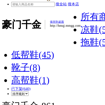
搜全站
搜本店
所有
豪门千金
保存到桌面
http://hmqj.mmgg.com
凉鞋(5
拖鞋(5
低帮鞋(45)
靴子(8)
高帮鞋(1)
已下架(640)