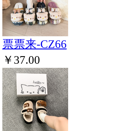
票票来-CZ66
￥37.00