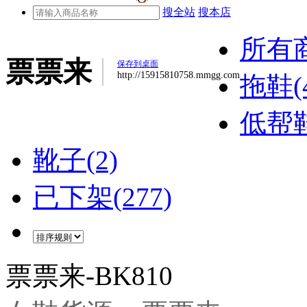
搜全站
搜本店
所有
票票来
保存到桌面
http://15915810758.mmgg.com
拖鞋(4
低帮鞋
靴子(2)
已下架(277)
票票来-BK810