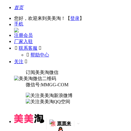
首页
您好，欢迎来到美美淘！【
登录
】
手机
注册会员
厂家入驻

联系客服

󰅃
帮助中心
关注

订阅美美淘微信
微信号:MMGG-COM
票
票票来