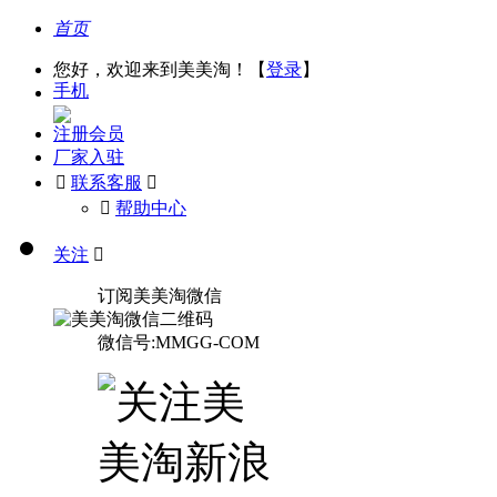
首页
您好，欢迎来到美美淘！【
登录
】
手机
注册会员
厂家入驻

联系客服

󰅃
帮助中心
关注

订阅美美淘微信
微信号:MMGG-COM