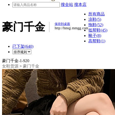
搜全站
搜本店
所有商品
凉鞋(5)
豪门千金
保存到桌面
拖鞋(52)
http://hmqj.mmgg.com
低帮鞋(45)
靴子(8)
高帮鞋(1)
已下架(640)
豪门千金-1-920
女鞋货源
>
豪门千金