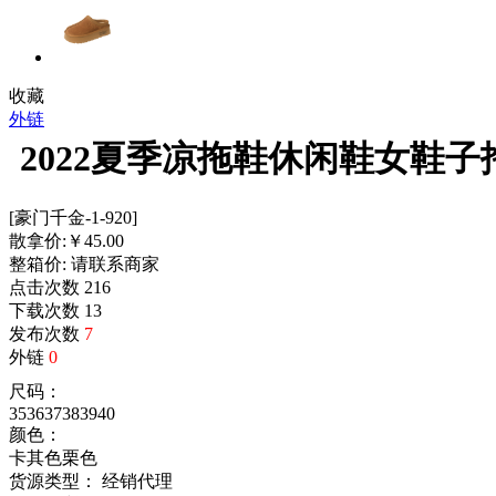
收藏
外链
2022夏季凉拖鞋休闲鞋女鞋
[豪门千金-1-920]
散拿价:
￥
45.00
整箱价:
请联系商家
点击次数
216
下载次数
13
发布次数
7
外链
0
尺码：
35
36
37
38
39
40
颜色：
卡其色
栗色
货源类型： 经销代理