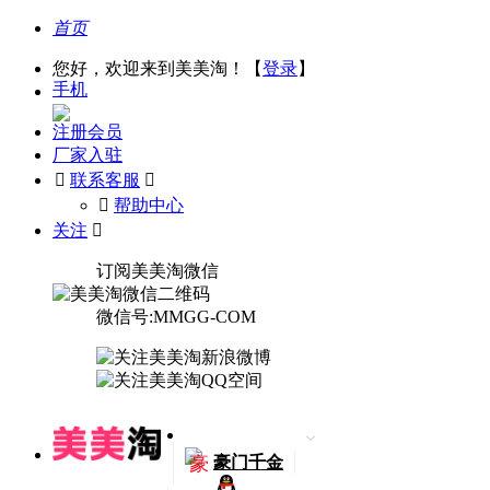
首页
您好，欢迎来到美美淘！【
登录
】
手机
注册会员
厂家入驻

联系客服

󰅃
帮助中心
关注

订阅美美淘微信
微信号:MMGG-COM
豪
豪门千金