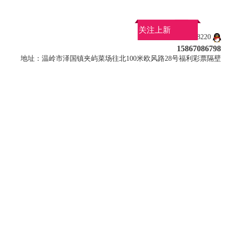
关注上新
QQ：907858220
15867086798
地址：温岭市泽国镇夹屿菜场往北100米欧风路28号福利彩票隔壁