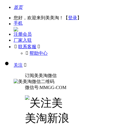
首页
您好，欢迎来到美美淘！【
登录
】
手机
注册会员
厂家入驻

联系客服

󰅃
帮助中心
关注

订阅美美淘微信
微信号:MMGG-COM