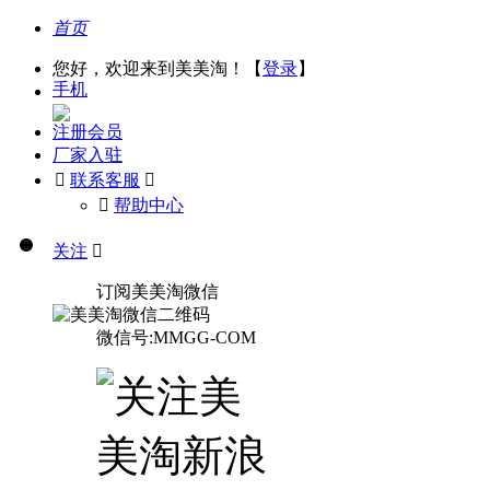
首页
您好，欢迎来到美美淘！【
登录
】
手机
注册会员
厂家入驻

联系客服

󰅃
帮助中心
关注

订阅美美淘微信
微信号:MMGG-COM