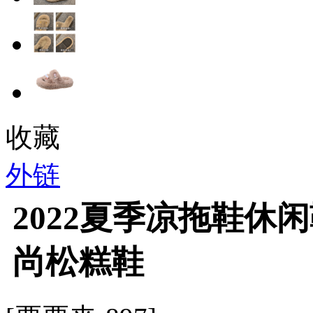
收藏
外链
2022夏季凉拖鞋休
尚松糕鞋