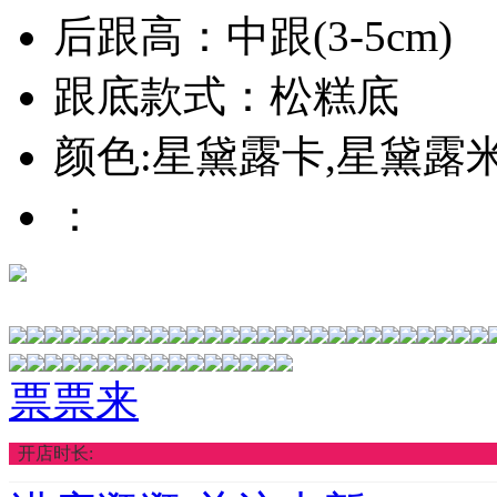
后跟高：中跟(3-5cm)
跟底款式：松糕底
颜色:星黛露卡,星黛露
：
票票来
开店时长: