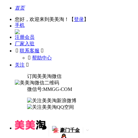
首页
您好，欢迎来到美美淘！【
登录
】
手机
注册会员
厂家入驻

联系客服

󰅃
帮助中心
关注

订阅美美淘微信
微信号:MMGG-COM
豪
豪门千金