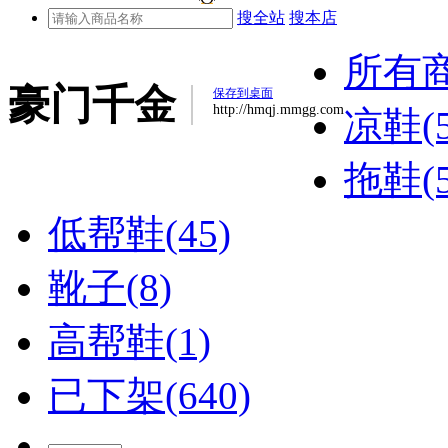
搜全站
搜本店
所有
豪门千金
保存到桌面
http://hmqj.mmgg.com
凉鞋(5
拖鞋(5
低帮鞋(45)
靴子(8)
高帮鞋(1)
已下架(640)