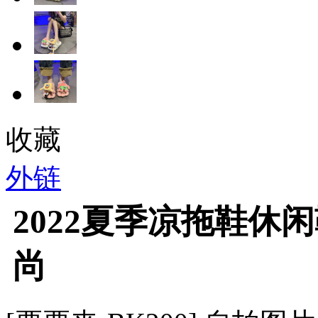
收藏
外链
2022夏季凉拖鞋休
尚