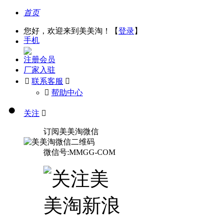
首页
您好，欢迎来到美美淘！【
登录
】
手机
注册会员
厂家入驻

联系客服

󰅃
帮助中心
关注

订阅美美淘微信
微信号:MMGG-COM