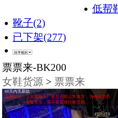
低帮鞋
靴子(2)
已下架(277)
票票来-BK200
女鞋货源
>
票票来
60天内无新款
温馨提示：上架请联系厂家是否能正常发货，为确保您的
资金安全，请不要直接转账交易。