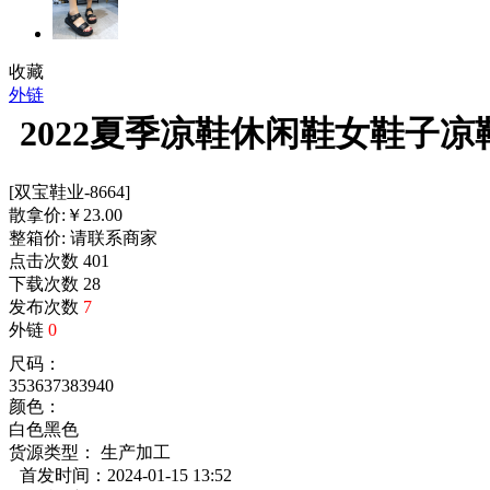
收藏
外链
2022夏季凉鞋休闲鞋女鞋子
[双宝鞋业-8664]
散拿价:
￥
23.00
整箱价:
请联系商家
点击次数
401
下载次数
28
发布次数
7
外链
0
尺码：
35
36
37
38
39
40
颜色：
白色
黑色
货源类型： 生产加工
首发时间：2024-01-15 13:52