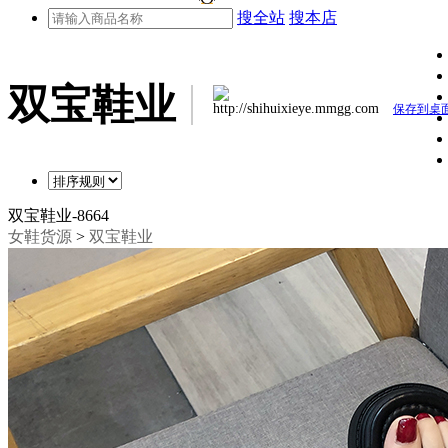
搜全站
搜本店
双宝鞋业
http://shihuixieye.mmgg.com
保存到桌
双宝鞋业-8664
女鞋货源
>
双宝鞋业