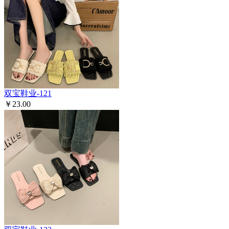
双宝鞋业-121
￥23.00