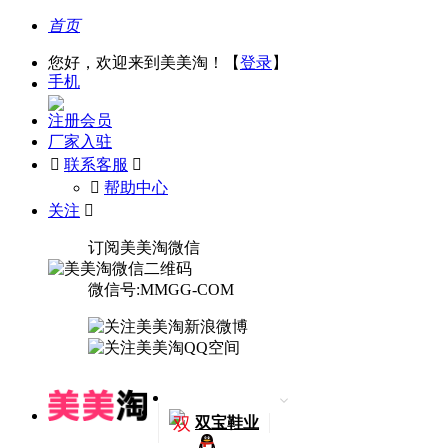
首页
您好，欢迎来到美美淘！【
登录
】
手机
注册会员
厂家入驻

联系客服

󰅃
帮助中心
关注

订阅美美淘微信
微信号:MMGG-COM
双
双宝鞋业