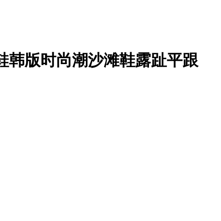
凉鞋韩版时尚潮沙滩鞋露趾平跟