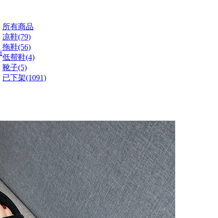
所有商品
凉鞋(79)
拖鞋(56)
面
低帮鞋(4)
靴子(5)
已下架(1091)