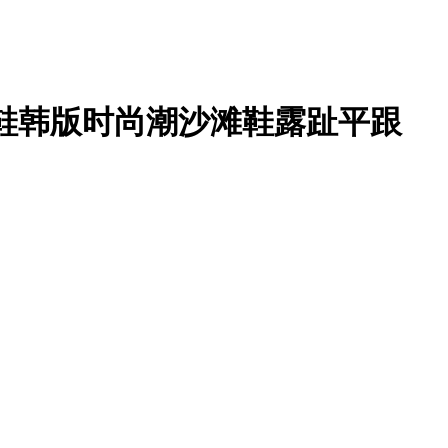
凉鞋韩版时尚潮沙滩鞋露趾平跟