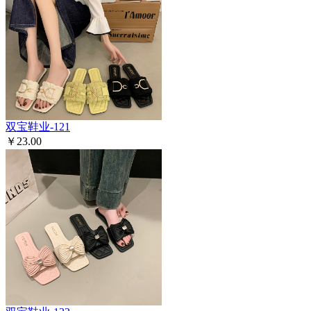
双宝鞋业-121
￥23.00