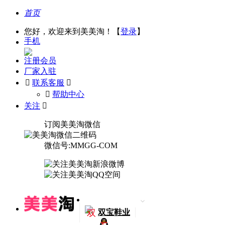
首页
您好，欢迎来到美美淘！【
登录
】
手机
注册会员
厂家入驻

联系客服

󰅃
帮助中心
关注

订阅美美淘微信
微信号:MMGG-COM
双
双宝鞋业