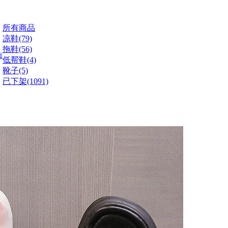
所有商品
凉鞋(79)
拖鞋(56)
面
低帮鞋(4)
靴子(5)
已下架(1091)