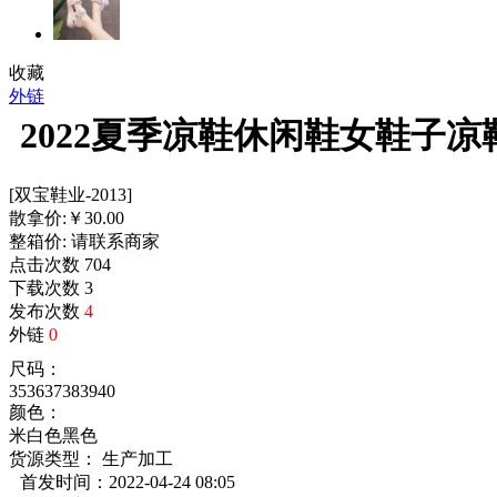
收藏
外链
2022夏季凉鞋休闲鞋女鞋子
[双宝鞋业-2013]
散拿价:
￥
30.00
整箱价:
请联系商家
点击次数
704
下载次数
3
发布次数
4
外链
0
尺码：
35
36
37
38
39
40
颜色：
米白色
黑色
货源类型： 生产加工
首发时间：2022-04-24 08:05