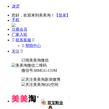
首页
您好，欢迎来到美美淘！【
登录
】
手机
注册会员
厂家入驻

联系客服

󰅃
帮助中心
关注

订阅美美淘微信
微信号:MMGG-COM
双
双宝鞋业