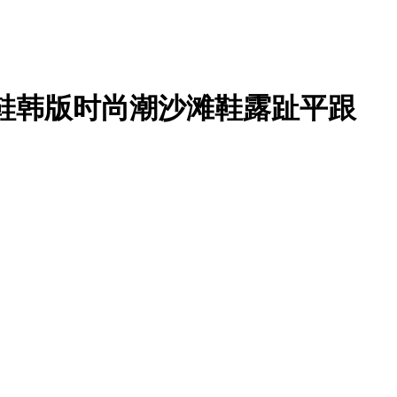
凉鞋韩版时尚潮沙滩鞋露趾平跟