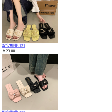
双宝鞋业-121
￥23.00