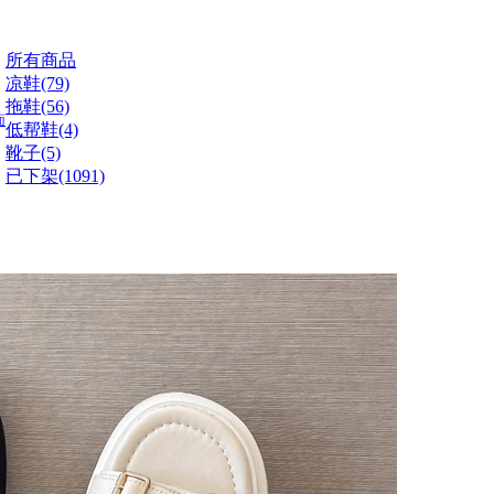
所有商品
凉鞋(79)
拖鞋(56)
面
低帮鞋(4)
靴子(5)
已下架(1091)