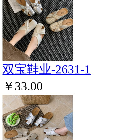
双宝鞋业-2631-1
￥33.00