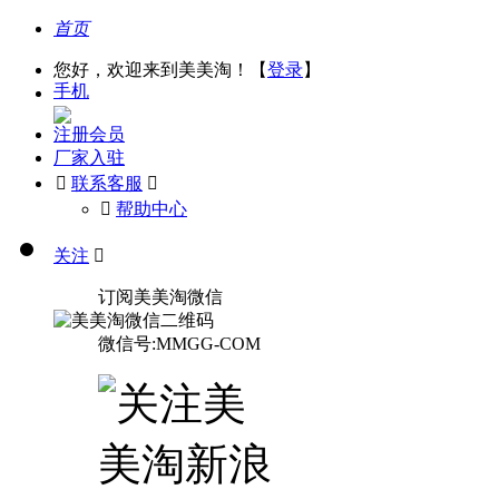
首页
您好，欢迎来到美美淘！【
登录
】
手机
注册会员
厂家入驻

联系客服

󰅃
帮助中心
关注

订阅美美淘微信
微信号:MMGG-COM