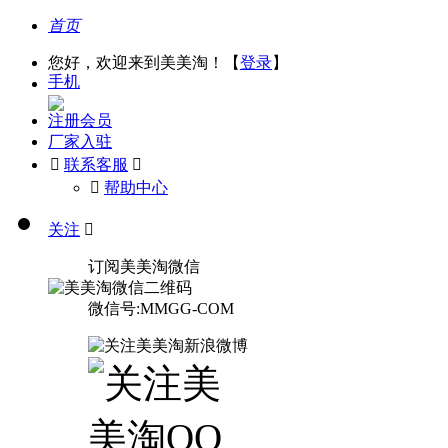
首页
您好，欢迎来到美美淘！【
登录
】
手机
注册会员
厂家入驻

联系客服

󰅃
帮助中心
关注

订阅美美淘微信
微信号:MMGG-COM