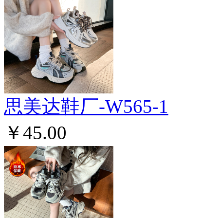
思美达鞋厂-W565-1
￥45.00