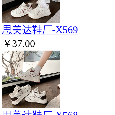
思美达鞋厂-X569
￥37.00