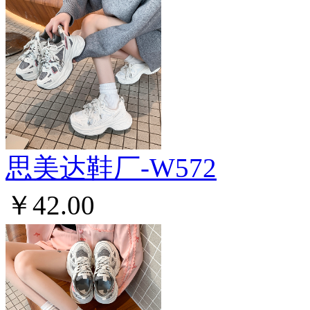
思美达鞋厂-W572
￥42.00