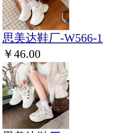
思美达鞋厂-W566-1
￥46.00