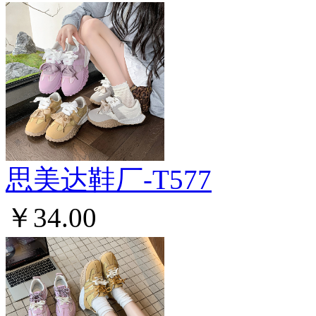
思美达鞋厂-T577
￥34.00