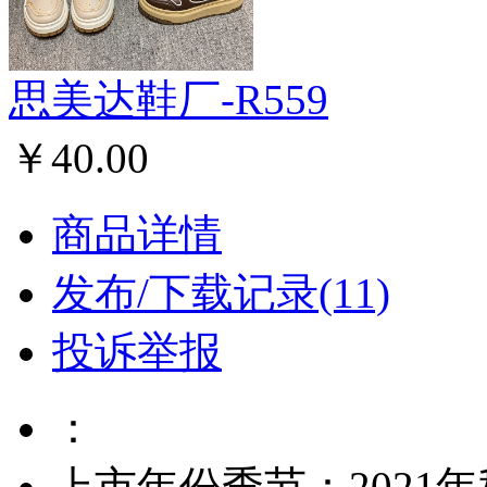
思美达鞋厂-R559
￥40.00
商品详情
发布/下载记录(11)
投诉举报
：
上市年份季节：2021