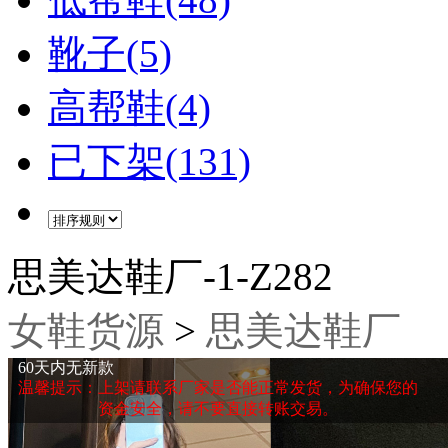
靴子(5)
高帮鞋(4)
已下架(131)
思美达鞋厂-1-Z282
女鞋货源
>
思美达鞋厂
60天内无新款
温馨提示：上架请联系厂家是否能正常发货，为确保您的
资金安全，请不要直接转账交易。