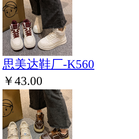
思美达鞋厂-K560
￥43.00