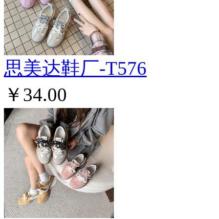
思美达鞋厂-T576
￥34.00