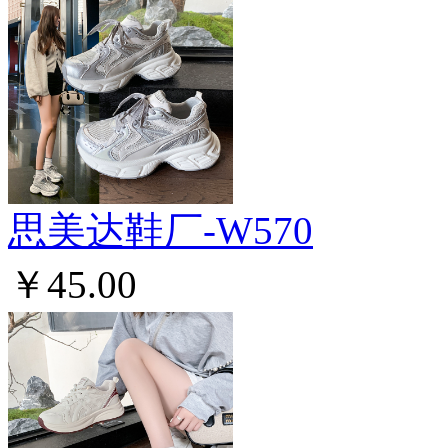
思美达鞋厂-W570
￥45.00