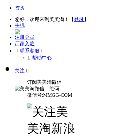
首页
您好，欢迎来到美美淘！【
登录
】
手机
注册会员
厂家入驻

联系客服

󰅃
帮助中心
关注

订阅美美淘微信
微信号:MMGG-COM