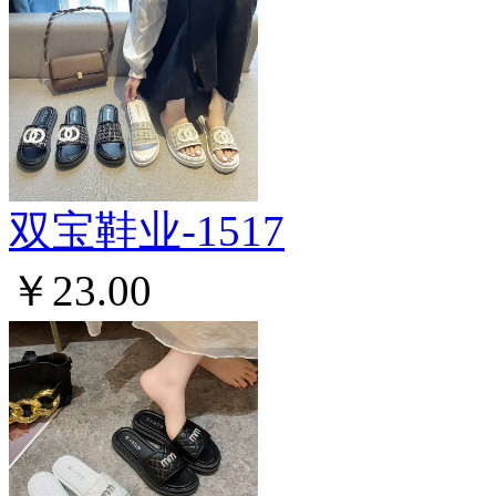
双宝鞋业-1517
￥23.00