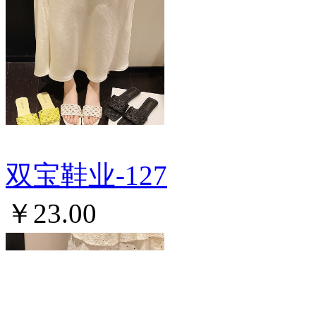
双宝鞋业-127
￥23.00